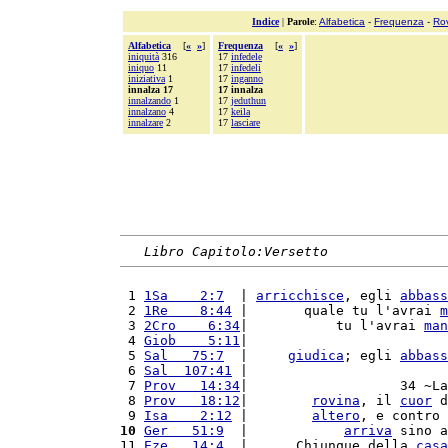
Indice
|
Parole
:
Alfabetica
-
Frequenza
-
Ro
Alfabetica
[
«
»
]
Frequenza
[
«
»
]
iniquità
316
17
infedele
iniquo
11
17
infedeli
iniziativa
1
17
inganno
innalza 17
17 innalza
innalzando
1
17
jeduthun
innalzano
4
17
keila
innalzare
2
17
lasciare
Libro Capitolo:Versetto
 1 
1Sa    2:7
  | 
arricchisce
, egli 
abbass
 2 
1Re    8:44
 |       quale tu l'avrai 
m
 3 
2Cro    6:34
|           tu l'avrai 
man
 4 
Giob    5:11
|                         
 5 
Sal   75:7
  |     
giudica
; egli 
abbass
 6 
Sal  107:41
 |                         
 7 
Prov   14:34
|                   34 ~La
 8 
Prov   18:12
|        
rovina
, il 
cuor
 d
 9 
Isa    2:12
 |        
altero
, e contro 
10
Ger   51:9
  |            
arriva
 sino a
11 
Eze   14:4
  |      Chiunque della 
casa