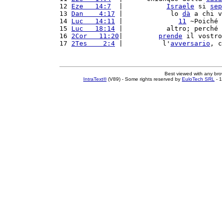
12 
Eze   14:7
  |           
Israele
 si 
sep
13 
Dan    4:17
 |            lo 
dà
 a chi v
14 
Luc   14:11
 |              
11
 ~Poiché 
15 
Luc   18:14
 |           altro; perché 
16 
2Cor   11:20
|         
prende
 il vostro
17 
2Tes    2:4
 |          l'
avversario
, c
Best viewed with any br
IntraText®
(V89) - Some rights reserved by
EuloTech SRL
- 1