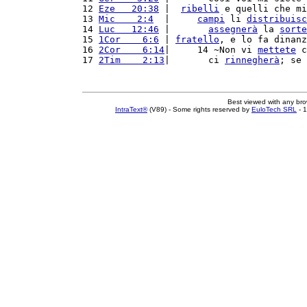
12 
Eze   20:38
 |  
ribelli
 e quelli che mi
13 
Mic    2:4
  |     
campi
 li 
distribuisc
14 
Luc   12:46
 |       
assegnerà
 la 
sorte
15 
1Cor    6:6
 | 
fratello
, e lo fa dinanz
16 
2Cor    6:14
|     14 ~Non vi 
mettete
 c
17 
2Tim    2:13
|       ci 
rinnegherà
; se 
Best viewed with any br
IntraText®
(V89) - Some rights reserved by
EuloTech SRL
- 1