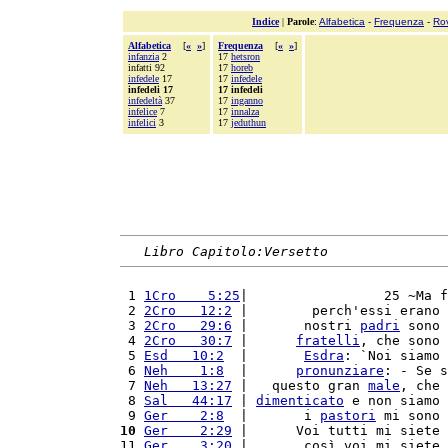
Indice
|
Parole
:
Alfabetica
-
Frequenza
-
Ro
Alfabetica
[
«
»
]
Frequenza
[
«
»
]
infanzia
2
17
hetsron
infatti 92
17
horeb
infedele
17
17
infedele
infedeli 17
17 infedeli
infedeltà
37
17
inganno
infelice
7
17
innalza
infelici
3
17
jeduthun
Libro Capitolo:Versetto
 1 
1Cro    5:25
|                 25 ~Ma f
 2 
2Cro   12:2
 |        perch'essi erano 
 3 
2Cro   29:6
 |       nostri 
padri
 sono 
 4 
2Cro   30:7
 |      
fratelli
, che sono 
 5 
Esd   10:2
  |       
Esdra
: `Noi siamo 
 6 
Neh    1:8
  |      
pronunziare
: - Se s
 7 
Neh   13:27
 |   questo gran 
male
, che 
 8 
Sal   44:17
 | 
dimenticato
 e non siamo 
 9 
Ger    2:8
  |       i 
pastori
 mi sono 
10
Ger    2:29
 |      Voi tutti mi siete 
11 
Ger    3:20
 |       così voi mi siete 