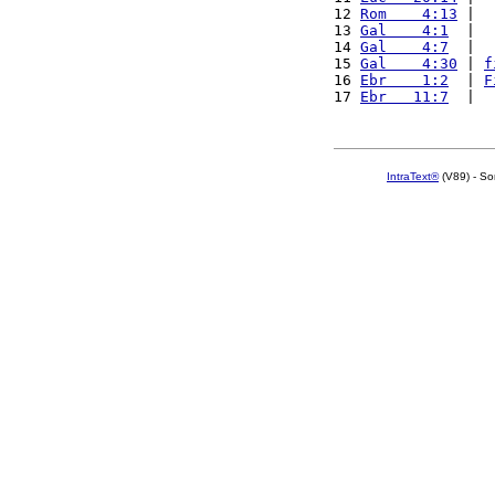
12 
Rom    4:13
 |  
13 
Gal    4:1
  |  
14 
Gal    4:7
  |  
15 
Gal    4:30
 | 
f
16 
Ebr    1:2
  | 
F
17 
Ebr   11:7
  |  
IntraText®
(V89) - So