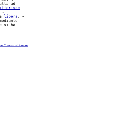
atta ad

ifferisce
 ~

a 
libera
. ~

mediante

ive Commons License