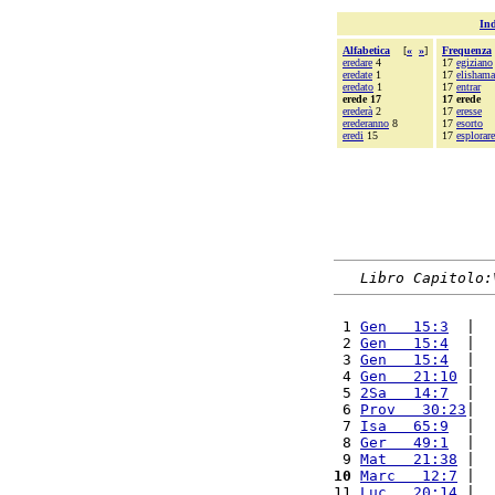
Ind
Alfabetica
[
«
»
]
Frequenza
eredare
4
17
egiziano
eredate
1
17
elishama
eredato
1
17
entrar
erede 17
17 erede
erederà
2
17
eresse
erederanno
8
17
esorto
eredi
15
17
esplorare
Libro Capitolo:
 1 
Gen   15:3
  |  
 2 
Gen   15:4
  |  
 3 
Gen   15:4
  |  
 4 
Gen   21:10
 |  
 5 
2Sa   14:7
  |  
 6 
Prov   30:23
|  
 7 
Isa   65:9
  |  
 8 
Ger   49:1
  |  
 9 
Mat   21:38
 |  
10
Marc   12:7
 |  
11 
Luc   20:14
 |  