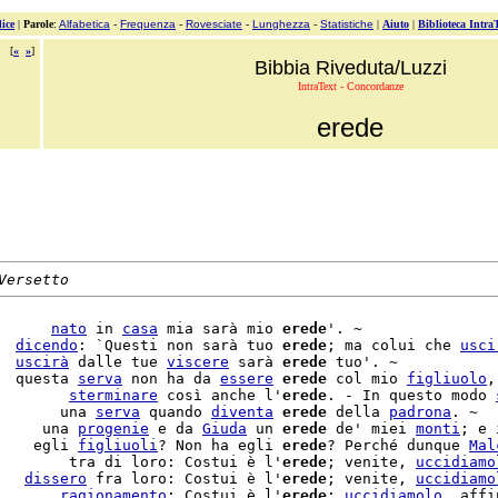
ice
|
Parole
:
Alfabetica
-
Frequenza
-
Rovesciate
-
Lunghezza
-
Statistiche
|
Aiuto
|
Biblioteca Intra
[
«
»
]
Bibbia Riveduta/Luzzi
IntraText - Concordanze
erede
Versetto
      
nato
 in 
casa
 mia sarà mio 
erede
'. ~

  
dicendo
: `Questi non sarà tuo 
erede
; ma colui che 
usci
  
uscirà
 dalle tue 
viscere
 sarà 
erede
 tuo'. ~

  questa 
serva
 non ha da 
essere
erede
 col mio 
figliuolo
,
        
sterminare
 così anche l'
erede
. - In questo modo 
       una 
serva
 quando 
diventa
erede
 della 
padrona
. ~

     una 
progenie
 e da 
Giuda
 un 
erede
 de' miei 
monti
; e 
    egli 
figliuoli
? Non ha egli 
erede
? Perché dunque 
Mal
        tra di loro: Costui è l'
erede
; venite, 
uccidiamo
   
dissero
 fra loro: Costui è l'
erede
; venite, 
uccidiamo
       
ragionamento
: Costui è l'
erede
; 
uccidiamolo
, affi