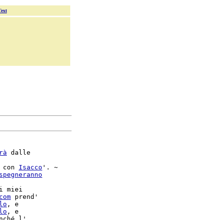
Text
rà
 dalle

 con 
Isacco
'. ~

spegneranno
i miei

com
 prend'

lo
lo
, e

nché l'
