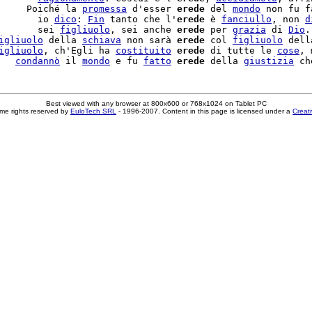
     Poiché la 
promessa
 d'esser 
erede
 del 
mondo
 non fu f
       io 
dico
: 
Fin
 tanto che l'
erede
 è 
fanciullo
, non 
d
       sei 
figliuolo
, sei anche 
erede
 per 
grazia
 di 
Dio
.
igliuolo
 della 
schiava
 non sarà 
erede
 col 
figliuolo
 dell
igliuolo
, ch'Egli ha 
costituito
erede
 di tutte le 
cose
, 
   
condannò
 il 
mondo
 e fu 
fatto
erede
 della 
giustizia
Best viewed with any browser at 800x600 or 768x1024 on Tablet PC
me rights reserved by
EuloTech SRL
- 1996-2007. Content in this page is licensed under a
Creat