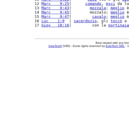
12 
Marc    9:25
|      
comando
, 
esci
 da lu
13 
Marc    9:43
|        
mozzala
; 
meglio
 è
14 
Marc    9:45
|        mozzalo; 
meglio
 è
15 
Marc    9:47
|         
cavalo
; 
meglio
 è
16 
Luc    1:9
  | 
sacerdozio
, gli 
toccò
 a 
17 
Giov   18:16
|         con la 
portinaia
Best viewed with any br
IntraText®
(V89) - Some rights reserved by
EuloTech SRL
- 1