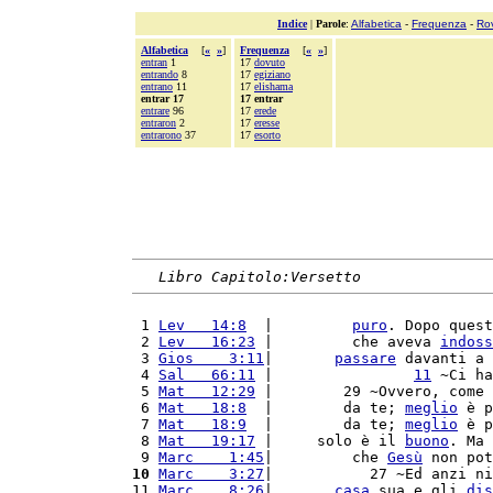
Indice
|
Parole
:
Alfabetica
-
Frequenza
-
Ro
Alfabetica
[
«
»
]
Frequenza
[
«
»
]
entran
1
17
dovuto
entrando
8
17
egiziano
entrano
11
17
elishama
entrar 17
17 entrar
entrare
96
17
erede
entraron
2
17
eresse
entrarono
37
17
esorto
Libro Capitolo:Versetto
 1 
Lev   14:8
  |         
puro
. Dopo quest
 2 
Lev   16:23
 |         che aveva 
indoss
 3 
Gios    3:11
|       
passare
 davanti a 
 4 
Sal   66:11
 |                
11
 ~Ci ha
 5 
Mat   12:29
 |        29 ~Ovvero, come 
 6 
Mat   18:8
  |        da te; 
meglio
 è p
 7 
Mat   18:9
  |        da te; 
meglio
 è p
 8 
Mat   19:17
 |     solo è il 
buono
. Ma 
 9 
Marc    1:45
|         che 
Gesù
 non pot
10
Marc    3:27
|           27 ~Ed anzi ni
11 
Marc    8:26
|       
casa
 sua e gli 
dis