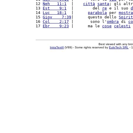
12 
Neh   11:1
  |    
città
santa
; gli altr
13 
Est    9:1
  |        del 
re
 e il suo 
d
14 
Luc   18:1
  |      
parabola
 per 
mostra
15 
Giov    7:39
|      questo dello 
Spirit
16 
Col    2:17
 |       sono l'
ombra
 di 
co
17 
Ebr    9:23
 |      ma le 
cose
celesti
 
Best viewed with any br
IntraText®
(V89) - Some rights reserved by
EuloTech SRL
- 1