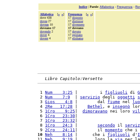
Indice
|
Parole
:
Alfabetica
-
Frequenza
-
Ro
Alfabetica
[
«
»
]
Frequenza
[
«
»
]
dove 438
17
disposto
dovea
27
17
distrusse
dovean
10
17
divennero
doveano 17
17 doveano
dovendo
2
17
dovuto
dover
4
17
egiziano
dovere
4
17
elishama
Libro Capitolo:Versetto
 1 
Num    3:25
 |         i 
figliuoli
 di 
G
 2 
Num    7:9
  | 
servizio
 degli 
oggetti
s
 3 
Gios    4:8
 |        dal 
fiume
 nel 
luo
 4 
2Re   17:28
 |    
Bethel
, e 
insegnò
 lor
 5 
1Cro    9:25
|  
dimoravano
 nei loro 
vil
 6 
1Cro   23:30
|                         
 7 
1Cro   23:32
|                         
 8 
1Cro   24:3
 |        
secondo
 il 
serviz
 9 
2Cro   24:11
|        il 
momento
 che i 
10
Neh    8:14
 |      che i 
figliuoli
 d'
I
11 
Neh    9:19
 |       loro la 
via
 per la