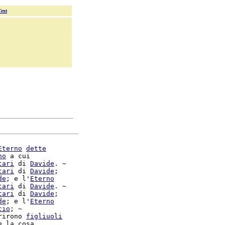
Text
Eterno
dette
no
 a cui

tari
 di 
Davide
. ~

tari
 di 
Davide
;

de
; e l'
Eterno
tari
 di 
Davide
. ~

tari
 di 
Davide
;

de
; e l'
Eterno
cio
rirono 
figliuoli
e la cosa
