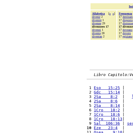
Ind
Alfabetica
[
«
»
]
Frequenza
divenir
2
17
destinati
divenire
1
17
disposto
divenne
29
17
distrusse
divennero 17
17 divenne
divenni
1
17
doveano
diventa
28
17
dovuto
diventan
2
17
egiziano
Libro Capitolo:V
 1 
Eso   15:25
 |   
 2 
Gdc   15:14
 |   
 3 
2Sa    8:2
  |   
 4 
2Sa    8:6
  |   
 5 
2Sa    8:14
 |   
 6 
1Cro   18:2
 |   
 7 
1Cro   18:6
 |   
 8 
1Cro   18:13
|   
 9 
Sal  106:36
 | 
se
10
Eze   23:4
  |   
11 
Osea    9:10
|   