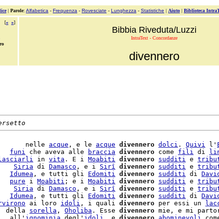
ice
|
Parole
:
Alfabetica
-
Frequenza
-
Rovesciate
-
Lunghezza
-
Statistiche
|
Aiuto
|
Biblioteca Intra
[
«
»
]
Bibbia Riveduta/Luzzi
IntraText - Concordanze
ro
divennero
ersetto
       nelle 
acque
, e le 
acque
divennero
dolci
. 
Quivi
 l'
   
funi
 che aveva alle 
braccia
divennero
 come 
fili
 di 
li
lasciarli
 in 
vita
. E i 
Moabiti
divennero
sudditi
 e 
tribu
    
Siria
 di 
Damasco
, e i 
Sirî
divennero
sudditi
 e 
tribu
   
Idumea
, e tutti gli 
Edomiti
divennero
sudditi
 di 
Davi
   
pure
 i 
Moabiti
; e i 
Moabiti
divennero
sudditi
 e 
tribu
    
Siria
 di 
Damasco
, e i 
Sirî
divennero
sudditi
 e 
tribu
   
Idumea
, e tutti gli 
Edomiti
divennero
sudditi
 di 
Davi
rvirono
 ai loro 
idoli
, i quali 
divennero
 per essi un 
lac
  della 
sorella
, 
Oholiba
. Esse 
divennero
 mie, e mi parto
   all'
ignominia
 degl'
idoli
, e 
divennero
abominevoli
 com