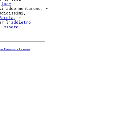
 
luce
. ~

si addormentarono. ~

ndidissimi,

Parola
, ~

er l'
addietro
, 
misero
ive Commons License