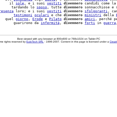
     il 
sole
, e i suoi 
vestiti
divennero
 candidi come la
      tardando lo 
sposo
, tutte 
divennero
 sonnacchiose e 
resenza
 loro; e i suoi 
vestiti
divennero
sfolgoranti
, ca
       
testimoni
oculari
 e che 
divennero
ministri
 della 
   quel 
giorno
, 
Erode
 e 
Pilato
divennero
amici
, perché p
       guarirono da 
infermità
, 
divennero
forti
 in 
guerra
Best viewed with any browser at 800x600 or 768x1024 on Tablet PC
me rights reserved by
EuloTech SRL
- 1996-2007. Content in this page is licensed under a
Creat