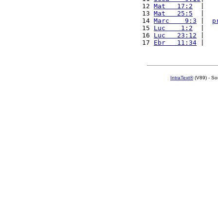
12 
Mat   17:2
  |   
13 
Mat   25:5
  |   
14 
Marc    9:3
 |  
p
15 
Luc    1:2
  |   
16 
Luc   23:12
 |   
17 
Ebr   11:34
 |   
IntraText®
(V89) - So