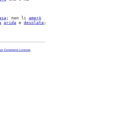
asa
; non li 
amerò
a
arida
 e 
desolata
;

ive Commons License