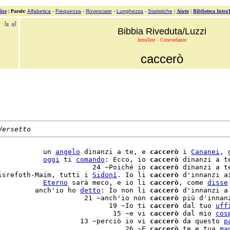
ice
|
Parole
:
Alfabetica
-
Frequenza
-
Rovesciate
-
Lunghezza
-
Statistiche
|
Aiuto
|
Biblioteca Intra
[
«
»
]
Bibbia Riveduta/Luzzi
IntraText - Concordanze
caccerò
Versetto
           un 
angelo
 dinanzi a te, e 
caccerò
 i 
Cananei
, 
           
oggi
 ti 
comando
: Ecco, io 
caccerò
 dinanzi a t
                       24 ~Poiché io 
caccerò
 dinanzi a t
isrefoth-Maim, tutti i 
Sidonî
. Io li 
caccerò
 d'innanzi a
           
Eterno
 sarà meco, e io li 
caccerò
, come 
disse
         anch'io ho 
detto
: Io non li 
caccerò
 d'innanzi a 
                     21 ~anch'io non 
caccerò
 più d'innan
                           19 ~Io ti 
caccerò
 dal tuo 
uff
                            15 ~e vi 
caccerò
 dal mio 
cos
                    13 ~perciò io vi 
caccerò
 da questo 
p
                               26 ~E 
caccerò
 te e tua 
ma