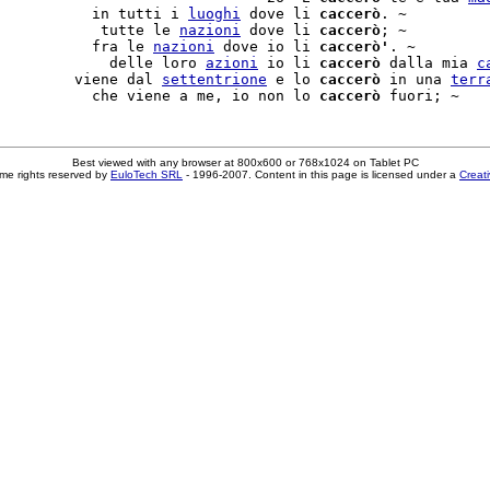
           in tutti i 
luoghi
 dove li 
caccerò
. ~

            tutte le 
nazioni
 dove li 
caccerò
; ~

           fra le 
nazioni
 dove io li 
caccerò'
. ~

             delle loro 
azioni
 io li 
caccerò
 dalla mia 
c
         viene dal 
settentrione
 e lo 
caccerò
 in una 
terr
           che viene a me, io non lo 
caccerò
Best viewed with any browser at 800x600 or 768x1024 on Tablet PC
me rights reserved by
EuloTech SRL
- 1996-2007. Content in this page is licensed under a
Creat