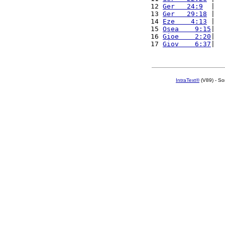
12 
Ger   24:9
  |  
13 
Ger   29:18
 |  
14 
Eze    4:13
 |  
15 
Osea    9:15
|  
16 
Gioe    2:20
|  
17 
Giov    6:37
|  
IntraText®
(V89) - So