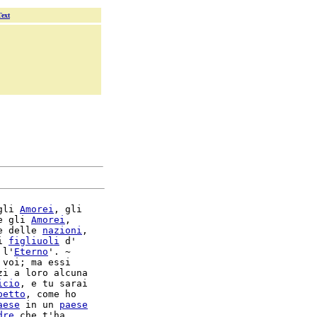
Text
gli 
Amorei
, gli

e gli 
Amorei
,

e delle 
nazioni
,

i 
figliuoli
 d'

 l'
Eterno
'. ~

voi; ma essi

zi a loro alcuna

icio
, e tu sarai

petto
aese
 in un 
paese
dre
 che t'ha
