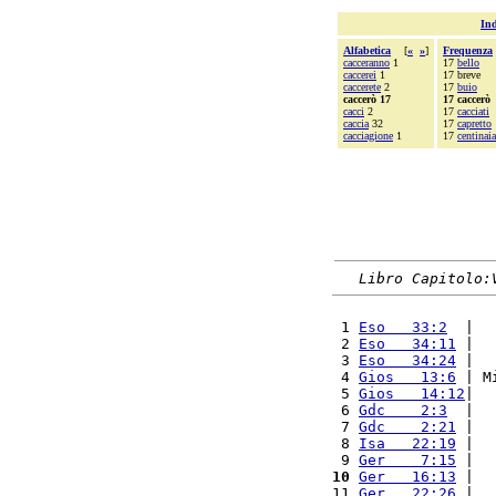
Ind
Alfabetica
[
«
»
]
Frequenza
cacceranno
1
17
bello
caccerei
1
17 breve
caccerete
2
17
buio
caccerò 17
17 caccerò
cacci
2
17
cacciati
caccia
32
17
capretto
cacciagione
1
17
centinaia
Libro Capitolo:
 1 
Eso   33:2
  |  
 2 
Eso   34:11
 |  
 3 
Eso   34:24
 |  
 4 
Gios   13:6
 | M
 5 
Gios   14:12
|  
 6 
Gdc    2:3
  |  
 7 
Gdc    2:21
 |  
 8 
Isa   22:19
 |  
 9 
Ger    7:15
 |  
10
Ger   16:13
 |  
11 
Ger   22:26
 |  