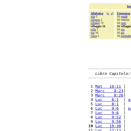
Ind
Alfabetica
[
«
»
]
Frequenza
vile
2
16
vende
vilipeso
1
16 venisse
villaggi
72
16
vent'
villaggio 16
16 villaggi
ville
1
16
vin
vin
16
16
zio
vinca
1
16
zorobabe
Libro Capitolo:
 1 
Mat   10:11
 |  
 2 
Marc    8:23
|  
 3 
Marc    8:26
|  
 4 
Luc    8:1
  | 
a
 5 
Luc    8:1
  |  
 6 
Luc    9:6
  | 
p
 7 
Luc    9:6
  |  
 8 
Luc    9:52
 |  
 9 
Luc    9:56
 |  
10
Luc   10:38
 |  
11 
Luc   17:12
 |  