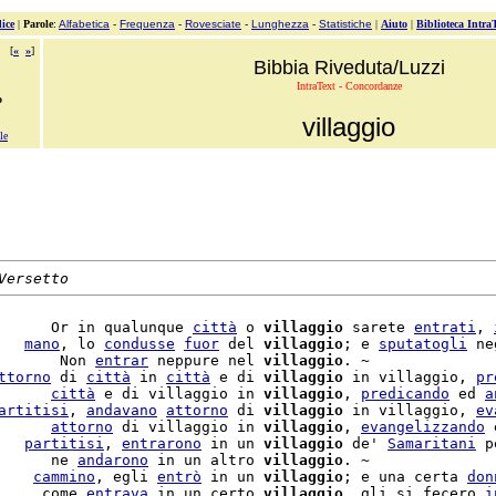
ice
|
Parole
:
Alfabetica
-
Frequenza
-
Rovesciate
-
Lunghezza
-
Statistiche
|
Aiuto
|
Biblioteca Intra
[
«
»
]
Bibbia Riveduta/Luzzi
IntraText - Concordanze
o
villaggio
le
Versetto
      Or in qualunque 
città
 o 
villaggio
 sarete 
entrati
, 
   
mano
, lo 
condusse
fuor
 del 
villaggio
; e 
sputatogli
 ne
       Non 
entrar
 neppure nel 
villaggio
. ~

ttorno
 di 
città
 in 
città
 e di 
villaggio
 in villaggio, 
pr
      
città
 e di villaggio in 
villaggio
, 
predicando
 ed 
a
artitisi
, 
andavano
attorno
 di 
villaggio
 in villaggio, 
ev
      
attorno
 di villaggio in 
villaggio
, 
evangelizzando
 
   
partitisi
, 
entrarono
 in un 
villaggio
 de' 
Samaritani
 p
      ne 
andarono
 in un altro 
villaggio
    
cammino
, egli 
entrò
 in un 
villaggio
; e una certa 
don
     come 
entrava
 in un certo 
villaggio
, gli si fecero 
i