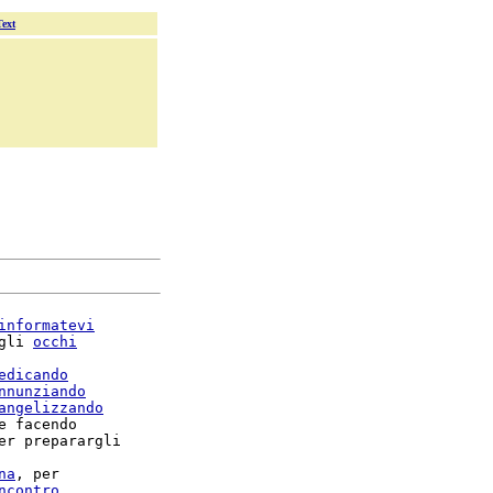
Text
informatevi
gli 
occhi
edicando
nnunziando
angelizzando
e facendo

er preparargli

na
, per

ncontro