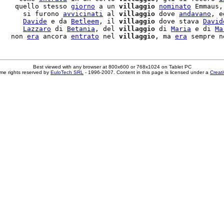
    quello stesso 
giorno
 a un 
villaggio
nominato
 Emmaus,
      si furono 
avvicinati
 al 
villaggio
 dove 
andavano
, e
      
Davide
 e da 
Betleem
, il 
villaggio
 dove stava 
David
      
Lazzaro
 di 
Betania
, del 
villaggio
 di 
Maria
 e di 
Ma
   non 
era
 ancora 
entrato
 nel 
villaggio
, ma 
era
 sempre n
Best viewed with any browser at 800x600 or 768x1024 on Tablet PC
me rights reserved by
EuloTech SRL
- 1996-2007. Content in this page is licensed under a
Creat