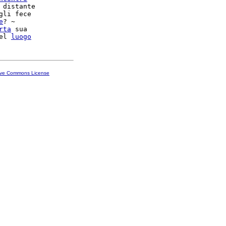
 distante

gli fece

e
? ~

rta
 sua

el 
luogo
ive Commons License