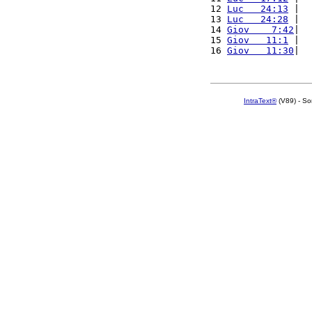
12 
Luc   24:13
 |  
13 
Luc   24:28
 |  
14 
Giov    7:42
|  
15 
Giov   11:1
 |  
16 
Giov   11:30
|  
IntraText®
(V89) - So