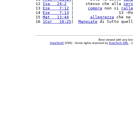
12 
Isa   24:2
  |     stesso che alla 
serv
13 
Eze    7:12
 |      
compra
 non si 
ralle
14 
Eze    7:13
 |                   13 ~Po
15 
Mat   13:44
 |       
allegrezza
 che ne 
16 
1Cor   10:25
|  
Mangiate
 di tutto quell
Best viewed with any br
IntraText®
(V89) - Some rights reserved by
EuloTech SRL
- 1