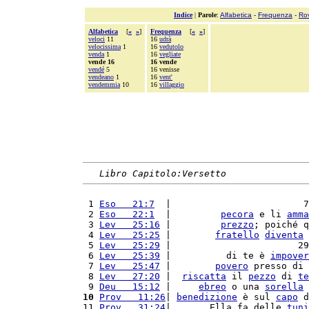
Indice
|
Parole
:
Alfabetica
-
Frequenza
-
Ro
Alfabetica
[
«
»
]
Frequenza
[
«
»
]
veloci
11
16
udrà
velocissima
1
16
vedutolo
venda
1
16
vegliate
vende 16
16 vende
vendé
5
16 venisse
vendeano
1
16
vent'
vendemmia
10
16
villaggio
Libro Capitolo:Versetto
 1 
Eso   21:7
  |                        7
 2 
Eso   22:1
  |         
pecora
 e li 
amma
 3 
Lev   25:16
 |         
prezzo
; poiché q
 4 
Lev   25:25
 |        
fratello
diventa
 5 
Lev   25:29
 |                       29
 6 
Lev   25:39
 |          di te è 
impover
 7 
Lev   25:47
 |        
povero
 presso di 
 8 
Lev   27:20
 |  
riscatta
 il 
pezzo
 di 
te
 9 
Deu   15:12
 |     
ebreo
 o una 
sorella
10
Prov   11:26
| 
benedizione
 è sul 
capo
 d
11 
Prov   31:24
|       Ella fa delle 
tuni