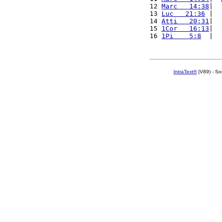
12 
Marc   14:38
|  
13 
Luc   21:36
 |  
14 
Atti   20:31
|  
15 
1Cor   16:13
|  
16 
1Pi    5:8
  |  
IntraText®
(V89) - So