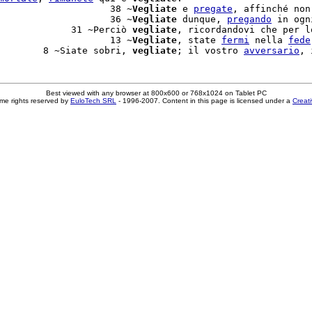
                    38 ~
Vegliate
 e 
pregate
, affinché non

                    36 ~
Vegliate
 dunque, 
pregando
 in ogni
             31 ~Perciò 
vegliate
, ricordandovi che per lo
                    13 ~
Vegliate
, state 
fermi
 nella 
fede
        8 ~Siate sobri, 
vegliate
; il vostro 
avversario
Best viewed with any browser at 800x600 or 768x1024 on Tablet PC
me rights reserved by
EuloTech SRL
- 1996-2007. Content in this page is licensed under a
Creat