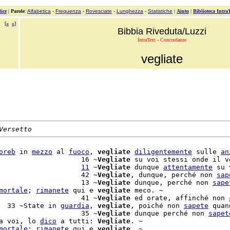
ice
|
Parole
:
Alfabetica
-
Frequenza
-
Rovesciate
-
Lunghezza
-
Statistiche
|
Aiuto
|
Biblioteca Intra
[
«
»
]
Bibbia Riveduta/Luzzi
IntraText - Concordanze
vegliate
Versetto
oreb
 in 
mezzo
 al 
fuoco
, 
vegliate
diligentemente
 sulle 
an
                    16 ~
Vegliate
 su voi stessi onde il vo
                    
11
 ~
Vegliate
 dunque 
attentamente
 su 
                    42 ~
Vegliate
, dunque, perché non 
sap
                    13 ~
Vegliate
 dunque, perché non 
sape
mortale
; 
rimanete
 qui e 
vegliate
 meco. ~

                    41 ~
Vegliate
 ed orate, affinché non 
  33 ~State in 
guardia
, 
vegliate
, poiché non 
sapete
 quand
                    35 ~
Vegliate
 dunque perché non 
sapet
a voi, lo 
dico
 a tutti: 
Vegliate
. ~

mortale
; 
rimanete
 qui e 
vegliate
. ~
