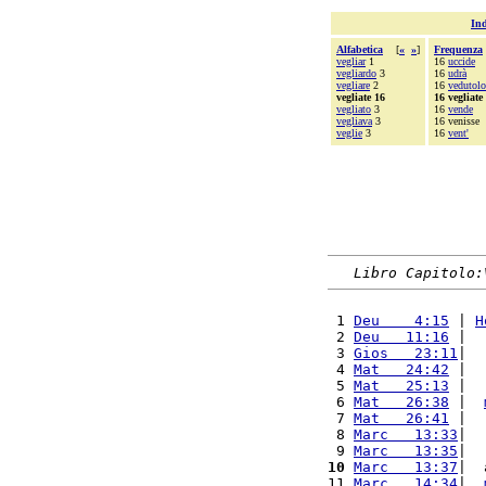
Ind
Alfabetica
[
«
»
]
Frequenza
vegliar
1
16
uccide
vegliardo
3
16
udrà
vegliare
2
16
vedutolo
vegliate 16
16 vegliate
vegliato
3
16
vende
vegliava
3
16 venisse
veglie
3
16
vent'
Libro Capitolo:
 1 
Deu    4:15
 | 
H
 2 
Deu   11:16
 |  
 3 
Gios   23:11
|  
 4 
Mat   24:42
 |  
 5 
Mat   25:13
 |  
 6 
Mat   26:38
 |  
 7 
Mat   26:41
 |  
 8 
Marc   13:33
|  
 9 
Marc   13:35
|  
10
Marc   13:37
|  
11 
Marc   14:34
|  