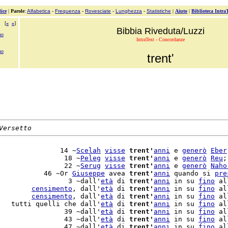
ice
|
Parole
:
Alfabetica
-
Frequenza
-
Rovesciate
-
Lunghezza
-
Statistiche
|
Aiuto
|
Biblioteca Intra
[
«
»
]
Bibbia Riveduta/Luzzi
no
IntraText - Concordanze
no
trent'
Versetto
               14 ~
Scelah
visse
trent'
anni
 e 
generò
Eber
                18 ~
Peleg
visse
trent'
anni
 e 
generò
Reu
;
                22 ~
Serug
visse
trent'
anni
 e 
generò
Naho
           46 ~Or 
Giuseppe
 avea 
trent'
anni
 quando si 
pre
                 3 ~dall'
età
 di 
trent'
anni
 in su 
fino
 al
        
censimento
, dall'
età
 di 
trent'
anni
 in su 
fino
 al
        
censimento
, dall'
età
 di 
trent'
anni
 in su 
fino
 al
   tutti quelli che dall'
età
 di 
trent'
anni
 in su 
fino
 al
                39 ~dall'
età
 di 
trent'
anni
 in su 
fino
 al
                43 ~dall'
età
 di 
trent'
anni
 in su 
fino
 al
                47 ~dall'
età
 di 
trent'
anni
 in su 
fino
 al