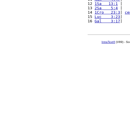
12 
1Sa   13:1
 |   
13 
2Sa    5:4
 |   
14 
1Cro   23:3
| 
ce
15 
Luc    3:23
|   
16 
Gal    3:17
|   
IntraText®
(V89) - So