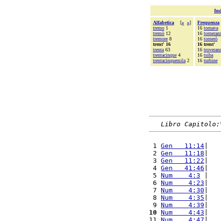
Ind
Alfabetica
[
«
»
]
Frequenza
tremo
1
16
tornava
tremò
12
16
torneran
tremore
8
16
tornerò
trent' 16
16 trent'
trenta
63
16
troveran
trentacinque
4
16
tsiba
trentacinquemila
2
16
turbine
Libro Capitolo:
 1 
Gen   11:14
|   
 2 
Gen   11:18
|   
 3 
Gen   11:22
|   
 4 
Gen   41:46
|   
 5 
Num    4:3
 |   
 6 
Num    4:23
|   
 7 
Num    4:30
|   
 8 
Num    4:35
|   
 9 
Num    4:39
|   
10
Num    4:43
|   
11 
Num    4:47
|   