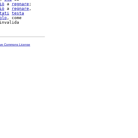
iò
 a 
regnare
;

iò
 a 
regnare
,

tati
testa
olo
, come

ive Commons License