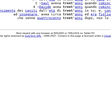
                  1 ~
Saul
 aveva 
trent'
anni
 quando 
cominc
                 4 ~
Davide
 avea 
trent'
anni
 quando 
cominc
nsimento
 dei 
Leviti
 dall'
età
 di 
trent'
anni
 in su; e, 
con
       ad 
insegnare
, avea circa 
trent'
anni
 ed 
era
figliu
         che venne 
quattrocento
trent'
anni
Best viewed with any browser at 800x600 or 768x1024 on Tablet PC
me rights reserved by
EuloTech SRL
- 1996-2007. Content in this page is licensed under a
Creat