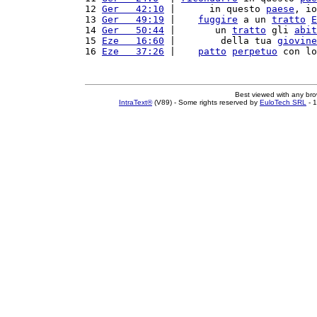
12 
Ger   42:10
 |      in questo 
paese
, io
13 
Ger   49:19
 |    
fuggire
 a un 
tratto
E
14 
Ger   50:44
 |       un 
tratto
 gli 
abit
15 
Eze   16:60
 |        della tua 
giovine
16 
Eze   37:26
 |    
patto
perpetuo
 con lo
Best viewed with any br
IntraText®
(V89) - Some rights reserved by
EuloTech SRL
- 1