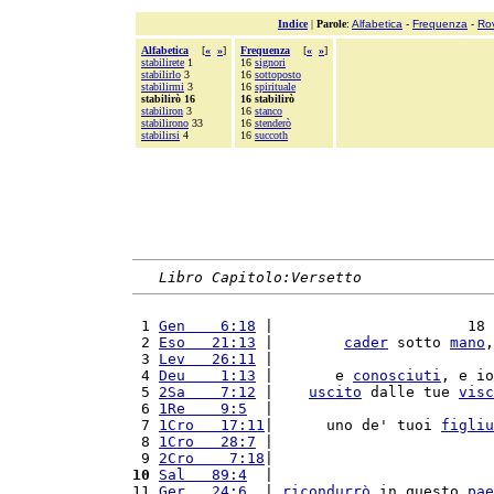
Indice
|
Parole
:
Alfabetica
-
Frequenza
-
Ro
Alfabetica
[
«
»
]
Frequenza
[
«
»
]
stabilirete
1
16
signori
stabilirlo
3
16
sottoposto
stabilirmi
3
16
spirituale
stabilirò 16
16 stabilirò
stabiliron
3
16
stanco
stabilirono
33
16
stenderò
stabilirsi
4
16
succoth
Libro Capitolo:Versetto
 1 
Gen    6:18
 |                      18 
 2 
Eso   21:13
 |        
cader
 sotto 
mano
,
 3 
Lev   26:11
 |                         
 4 
Deu    1:13
 |       e 
conosciuti
, e io
 5 
2Sa    7:12
 |    
uscito
 dalle tue 
visc
 6 
1Re    9:5
  |                         
 7 
1Cro   17:11
|      uno de' tuoi 
figliu
 8 
1Cro   28:7
 |                         
 9 
2Cro    7:18
|                         
10
Sal   89:4
  |                         
11 
Ger   24:6
  | 
ricondurrò
 in questo 
pae