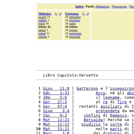
Indice
|
Parole
:
Alfabetica
-
Frequenza
-
Ro
Alfabetica
[
«
»
]
Frequenza
[
«
»
]
sicurtà
14
16
sentinella
siddim
3
16
sepoltura
sidon
16
16
sidon
sidone 16
16 sidone
sidoni
1
16
signori
sidonî
11
16
sottoposto
sidonie
1
16
spirituale
Libro Capitolo:Versetto
 1 
Gios   11:8
 | 
batterono
 e l'
inseguiron
 2 
Gdc    1:31
 |         
Acco
, né gli 
abi
 3 
1Re    5:6
  |         il 
legname
, come
 4 
Ger   27:3
  |         al 
re
 di 
Tiro
 e 
 5 
Ger   47:4
  |  restanti 
ausiliari
 di 
T
 6 
Gioe    3:4
 |         
pretendete
 da me
 7 
Zac    9:2
  |    
confini
 di 
Damasco
, s
 8 
Mat   11:21
 |    
Betsaida
! Perché se i
 9 
Mat   11:22
 |   
giudizio
 la 
sorte
 di 
T
10
Mat   15:21
 |         nelle 
parti
 di 
T
11 
Marc    3:8
 |        dai 
dintorni
 di 
T