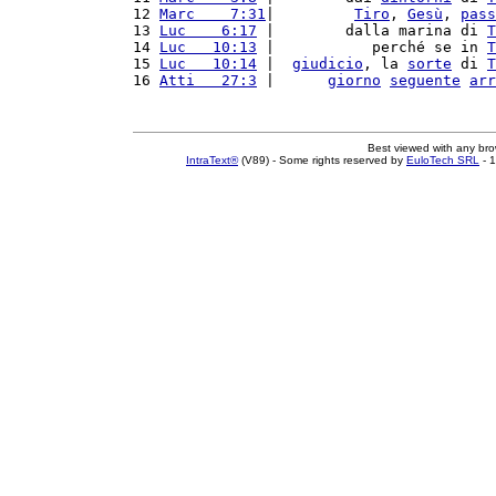
12 
Marc    7:31
|         
Tiro
, 
Gesù
, 
pass
13 
Luc    6:17
 |        dalla marina di 
T
14 
Luc   10:13
 |           perché se in 
T
15 
Luc   10:14
 |  
giudicio
, la 
sorte
 di 
T
16 
Atti   27:3
 |      
giorno
seguente
arr
Best viewed with any br
IntraText®
(V89) - Some rights reserved by
EuloTech SRL
- 1