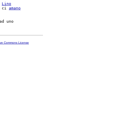
 
Lino
 ci 
amano
ive Commons License