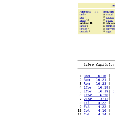
Ind
Alfabetica
[
«
»
]
Frequenza
saltò
4
16
ricoprì
salu
1
16
rimmon
saluta
10
16
ripieno
salutano 16
16 salutan
salutar
1
16
santifica
salutare
4
16
sapevan
salutarlo
5
16
sappi
Libro Capitolo:
 1 
Rom   16:16
 |  
 2 
Rom   16:21
 |  
 3 
Rom   16:23
 |  
 4 
1Cor   16:19
|  
 5 
1Cor   16:19
| 
c
 6 
1Cor   16:20
|  
 7 
2Cor   13:13
|  
 8 
Fil    4:22
 |  
 9 
Fil    4:22
 |  
10
Col    4:10
 |  
11 
Col    4:14
 |  