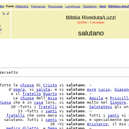
ice
|
Parole
:
Alfabetica
-
Frequenza
-
Rovesciate
-
Lunghezza
-
Statistiche
|
Aiuto
|
Biblioteca Intra
[
«
»
]
Bibbia Riveduta/Luzzi
IntraText - Concordanze
o
to
salutano
o
Versetto
Tutte le 
chiese
 di 
Cristo
 vi 
salutano
. ~

    d'
opera
, vi 
saluta
, e vi 
salutano
pure
Lucio
, 
Giason
     e il 
fratello
Quarto
 vi 
salutano
. ~

      Le 
chiese
 dell'
Asia
 vi 
salutano
. 
Aquila
 e 
Priscill
hiesa
 che è in 
casa
 loro, vi 
salutano
 molto nel 
Signore
.
     20 ~Tutti i 
fratelli
 vi 
salutano
. 
Salutatevi
 gli un
        13 ~Tutti i 
santi
 vi 
salutano
. ~

   
fratelli
 che sono meco vi 
salutano
. Tutti i 
santi
 vi 
  salutano. Tutti i 
santi
 vi 
salutano
                      10 ~Vi 
salutano
Aristarco
, il mio 
   
medico
diletto
, e 
Dema
 vi 
salutano
. ~
