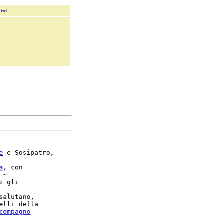
Text
e
 e Sosipatro,

a
, con

 ~

i gli

salutano,

compagno