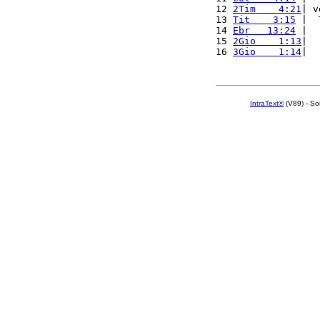
12 
2Tim    4:21
| v
13 
Tit    3:15
 |  
14 
Ebr   13:24
 |  
15 
2Gio    1:13
|  
16 
3Gio    1:14
|  
IntraText®
(V89) - So