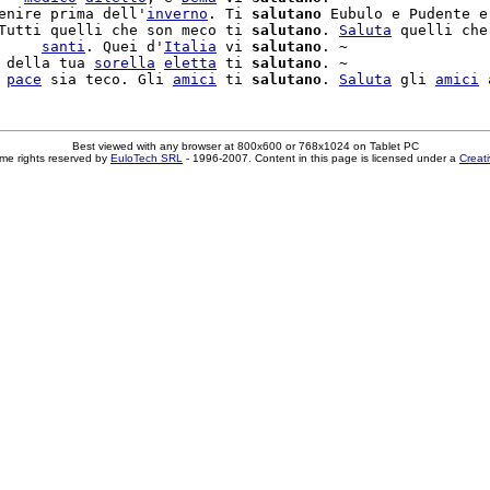
enire prima dell'
inverno
. Ti 
salutano
 Eubulo e Pudente e
Tutti quelli che son meco ti 
salutano
. 
Saluta
 quelli che
     
santi
. Quei d'
Italia
 vi 
salutano
. ~

 della tua 
sorella
eletta
 ti 
salutano
. ~

 
pace
 sia teco. Gli 
amici
 ti 
salutano
. 
Saluta
 gli 
amici
Best viewed with any browser at 800x600 or 768x1024 on Tablet PC
me rights reserved by
EuloTech SRL
- 1996-2007. Content in this page is licensed under a
Creat