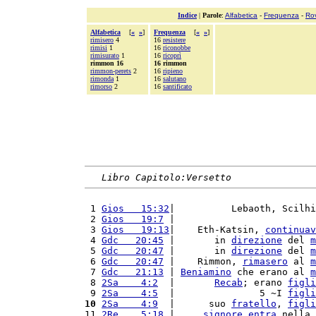
Indice
|
Parole
:
Alfabetica
-
Frequenza
-
Ro
Alfabetica
[
«
»
]
Frequenza
[
«
»
]
rimisero
4
16
resistere
rimisi
1
16
riconobbe
rimisurato
1
16
ricoprì
rimmon 16
16 rimmon
rimmon-perets
2
16
ripieno
rimonda
1
16
salutano
rimorso
2
16
santificato
Libro Capitolo:Versetto
 1 
Gios   15:32
|          Lebaoth, Scilhi
 2 
Gios   19:7
 |                         
 3 
Gios   19:13
|    Eth-Katsin, 
continuav
 4 
Gdc   20:45
 |       in 
direzione
 del 
m
 5 
Gdc   20:47
 |       in 
direzione
 del 
m
 6 
Gdc   20:47
 |    Rimmon, 
rimasero
 al 
m
 7 
Gdc   21:13
 | 
Beniamino
 che erano al 
m
 8 
2Sa    4:2
  |       
Recab
; erano 
figli
 9 
2Sa    4:5
  |               5 ~I 
figli
10
2Sa    4:9
  |      suo 
fratello
, 
figli
11 
2Re    5:18
 |     
signore
entra
 nella 