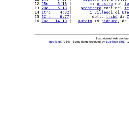
12 
2Re    5:18
 |        mi 
prostro
 nel 
te
13 
2Re    5:18
 |    
prostrerò
 così nel 
te
14 
1Cro    4:32
|        i 
villaggi
 di 
Eta
15 
1Cro    6:77
|         della 
tribù
 di 
Z
16 
Zac   14:10
 |   
mutato
 in 
pianura
, da 
Best viewed with any br
IntraText®
(V89) - Some rights reserved by
EuloTech SRL
- 1