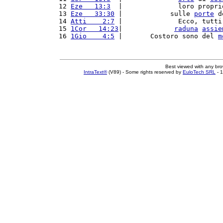
12 
Eze   13:3
  |              loro propri
13 
Eze   33:30
 |            sulle 
porte
 d
14 
Atti    2:7
 |              Ecco, tutti
15 
1Cor   14:23
|             
raduna
assie
16 
1Gio    4:5
 |       Costoro sono del 
m
Best viewed with any br
IntraText®
(V89) - Some rights reserved by
EuloTech SRL
- 1