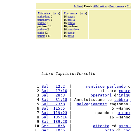
Indice
|
Parole
:
Alfabetica
-
Frequenza
-
Ro
Alfabetica
[
«
»
]
Frequenza
[
«
»
]
parlandone
2
16
pagare
parlandovi
1
16
paglia
parlane
1
16
palma
parlano 16
16 parlano
parlante
2
16
partorisce
parlar
32
16
passar
parlare
140
16
passo
Libro Capitolo:Versetto
 1 
Sal   12:2
  |      
mentisce
parlando
 c
 2 
Sal   17:10
 |            il loro 
cuore
 3 
Sal   28:3
  |        
operatori
 d'
iniqu
 4 
Sal   31:18
 | Ammutoliscano le 
labbra
 5 
Sal   73:8
  |  
malvagiamente
 ragionan 
 6 
Sal  115:5
  |                 5 ~Hanno
 7 
Sal  119:23
 |          quando i 
princi
 8 
Sal  135:16
 |                16 ~Hanno
 9 
Sal  139:20
 |                         
10
Ger    8:6
  |         
attento
 ed 
ascol
11 
Ger   10:5
  |              
orto
 di 
coc