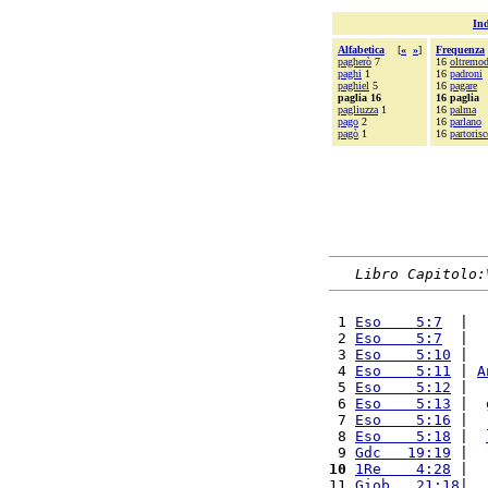
Ind
Alfabetica
[
«
»
]
Frequenza
pagherò
7
16
oltremo
paghi
1
16
padroni
paghiel
5
16
pagare
paglia 16
16 paglia
pagliuzza
1
16
palma
pago
2
16
parlano
pagò
1
16
partorisc
Libro Capitolo:
 1 
Eso    5:7
  |  
 2 
Eso    5:7
  |  
 3 
Eso    5:10
 |  
 4 
Eso    5:11
 | 
A
 5 
Eso    5:12
 |  
 6 
Eso    5:13
 |  
 7 
Eso    5:16
 |  
 8 
Eso    5:18
 |  
 9 
Gdc   19:19
 |  
10
1Re    4:28
 |  
11 
Giob   21:18
|  