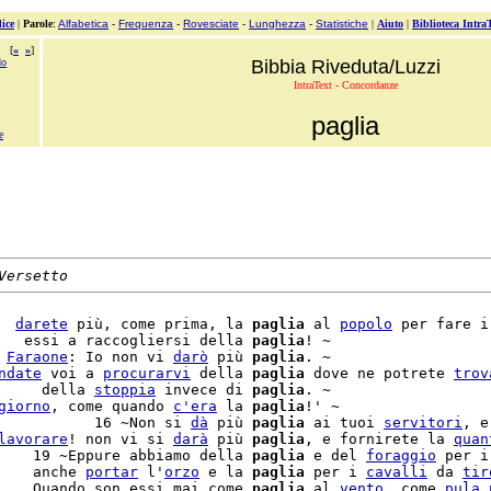
ice
|
Parole
:
Alfabetica
-
Frequenza
-
Rovesciate
-
Lunghezza
-
Statistiche
|
Aiuto
|
Biblioteca Intra
[
«
»
]
do
Bibbia Riveduta/Luzzi
IntraText - Concordanze
paglia
e
Versetto
  
darete
 più, come prima, la 
paglia
 al 
popolo
 per fare i
   essi a raccogliersi della 
paglia
! ~

 
Faraone
: Io non vi 
darò
 più 
paglia
. ~

ndate
 voi a 
procurarvi
 della 
paglia
 dove ne potrete 
trov
     della 
stoppia
 invece di 
paglia
. ~

giorno
, come quando 
c'
era
 la 
paglia
!' ~

           16 ~Non si 
dà
 più 
paglia
 ai tuoi 
servitori
, e
lavorare
! non vi si 
darà
 più 
paglia
, e fornirete la 
quan
    19 ~Eppure abbiamo della 
paglia
 e del 
foraggio
    anche 
portar
 l'
orzo
 e la 
paglia
 per i 
cavalli
 da 
tir
    Quando son essi mai come 
paglia
 al 
vento
, come 
pula