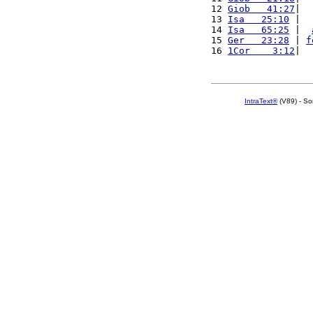
12 
Giob   41:27
|  
13 
Isa   25:10
 |  
14 
Isa   65:25
 |  
15 
Ger   23:28
 | 
f
16 
1Cor    3:12
|  
IntraText®
(V89) - So