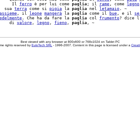
     Il 
ferro
 è per lui come 
paglia
; il 
rame
, come 
legno
  sua 
terra
 come si 
pigia
 la 
paglia
 nel 
letamaio
. ~

assieme
, il 
leone
mangerà
 la 
paglia
 come il 
bue
, e il 
se
edelmente
. Che ha da fare la 
paglia
 col 
frumento
? dice l
    di 
valore
, 
legno
, 
fieno
, 
paglia
Best viewed with any browser at 800x600 or 768x1024 on Tablet PC
me rights reserved by
EuloTech SRL
- 1996-2007. Content in this page is licensed under a
Creat