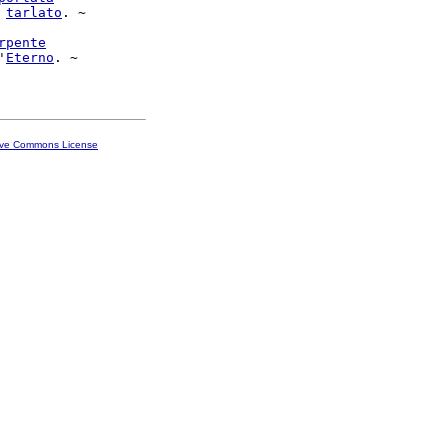
tarlato
. ~

rpente
'
Eterno
. ~

ive Commons License