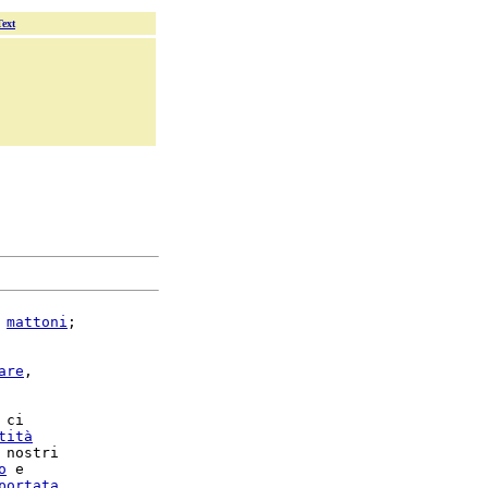
Text
 
mattoni
;

are
,

 ci

tità
o
 e

portata