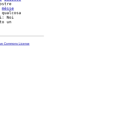
ostre

 
mèsse
 qualcosa

i: Noi

ive Commons License