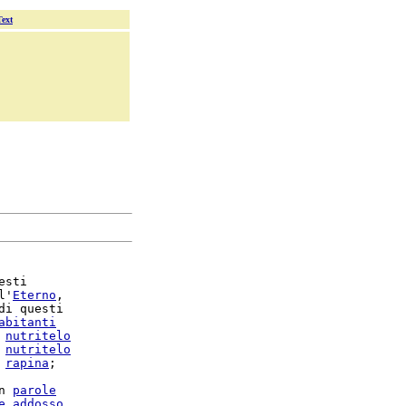
Text
esti

l'
Eterno
,

di questi

abitanti
 
nutritelo
 
nutritelo
 
rapina
;

n 
parole
e
addosso