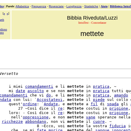
ice
|
Parole
:
Alfabetica
-
Frequenza
-
Rovesciate
-
Lunghezza
-
Statistiche
|
Aiuto
|
Biblioteca Intra
[
«
»
]
Bibbia Riveduta/Luzzi
heth
IntraText - Concordanze
rdioso
mettete
nto
Versetto
    i miei 
comandamenti
 e li 
mettete
 in 
pratica
, ~

    mi 
date
ascolto
 e se non 
mettete
 in 
pratica
 tutti qu
comandamenti
 che vi 
do
, e li 
mettete
 in 
pratica
, 
amando
 
ndata
 con lui: `
Accostatevi
, 
mettete
 il 
piede
 sul collo 
    quest'
ordine
: `
Andate
, e 
mettete
 a 
fil
 di 
spada
 gli 
        27 ~Così dice il 
re
: 
Mettete
 costui in 
prigione
,
    loro: - Così dice il 
re
: 
Mettete
 costui in 
prigione
,
     nell'
oppressione
, e non 
mettete
vane
 speranze nella
 
ricchezze
abbondano
, non vi 
mettete
 il 
cuore
                8 ~Ecco, voi 
mettete
 la vostra 
fiducia
 i
     che, se mi 
fate
morire
, 
mettete
 del 
sangue
innocent