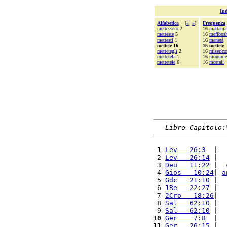
Ind
Alfabetica
[
«
»
]
Frequenza
mettessero
2
16
mattania
metteste
5
16
mefibos
mettesti
1
16
menerà
mettete 16
16 mettete
mettetegli
2
16
miserico
mettetela
1
16
monume
mettetele
6
16
mortali
Libro Capitolo:
 1 
Lev   26:3
  |  
 2 
Lev   26:14
 |  
 3 
Deu   11:22
 |  
 4 
Gios   10:24
| 
a
 5 
Gdc   21:10
 |  
 6 
1Re   22:27
 |  
 7 
2Cro   18:26
|  
 8 
Sal   62:10
 |  
 9 
Sal   62:10
 |  
10
Ger    7:8
  |  
11 
Ger   26:15
 |  