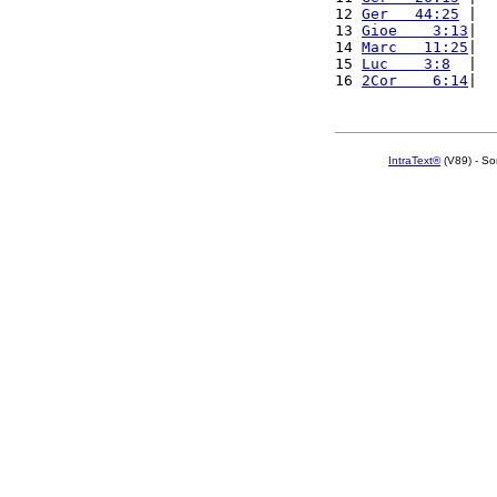
12 
Ger   44:25
 |  
13 
Gioe    3:13
|  
14 
Marc   11:25
|  
15 
Luc    3:8
  |  
16 
2Cor    6:14
|  
IntraText®
(V89) - So