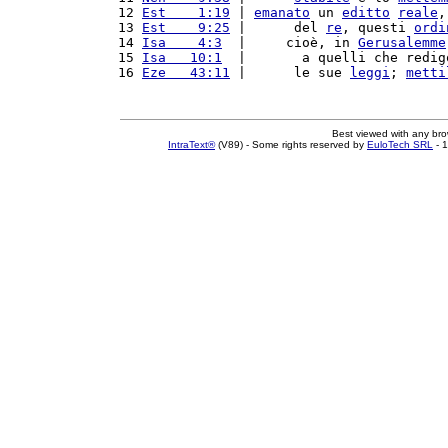
12 
Est    1:19
 | 
emanato
 un 
editto
reale
,
13 
Est    9:25
 |      del 
re
, questi 
ordi
14 
Isa    4:3
  |     cioè, in 
Gerusalemme
15 
Isa   10:1
  |       a quelli che redig
16 
Eze   43:11
 |      le sue 
leggi
; 
metti
Best viewed with any br
IntraText®
(V89) - Some rights reserved by
EuloTech SRL
- 1