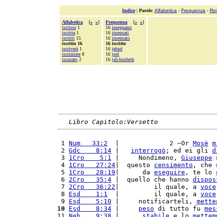
Indice
|
Parole
:
Alfabetica
-
Frequenza
-
Ro
Alfabetica
[
«
»
]
Frequenza
[
«
»
]
iscrisse
1
16
insegnami
iscritta
1
16
insensati
iscritti
15
16
insensato
iscritto 16
16 iscritto
iscriverà
1
16
jehiel
iscrizione
8
16
joel
iscusato
2
16
jsh-bosheth
Libro Capitolo:Versetto
 1 
Num   33:2
  |             2 ~Or 
Mosè
m
 2 
Gdc    8:14
 |   
interrogò
; ed ei gli 
d
 3 
1Cro    5:1
 |     Nondimeno, 
Giuseppe
 
 4 
1Cro   27:24
|  questo 
censimento
, che 
 5 
1Cro   28:19
|      da 
eseguire
, te lo 
 6 
2Cro   35:4
 |  quello che hanno 
dispos
 7 
2Cro   36:22
|         il quale, a 
voce
 8 
Esd    1:1
  |         il quale, a 
voce
 9 
Esd    5:10
 |     notificarteli, 
mette
10
Esd    8:34
 |     
peso
 di tutto fu 
mes
11 
Neh    9:38
 |      
stabile
 e lo 
mettem