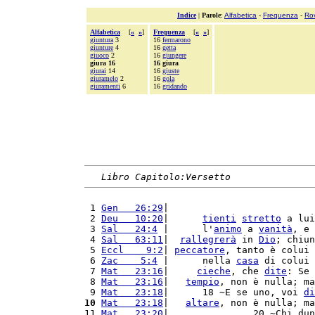
Indice
|
Parole
:
Alfabetica
-
Frequenza
-
Ro
Alfabetica
[
«
»
]
Frequenza
[
«
»
]
giuntura
3
16
fermarono
giunture
4
16
getta
giuoco
2
16
giungere
giura 16
16 giura
giurai
14
16
giuste
giuramelo
2
16
gola
giuramenti
6
16
gridando
Libro Capitolo:Versetto
 1 
Gen   26:29
|                          
 2 
Deu   10:20
|      
tienti
stretto
 a lui
 3 
Sal   24:4
 |      l'
animo
 a 
vanità
, e 
 4 
Sal   63:11
|  
rallegrerà
 in 
Dio
; chiun
 5 
Eccl    9:2
| 
peccatore
, tanto è colui 
 6 
Zac    5:4
 |      nella 
casa
 di colui 
 7 
Mat   23:16
|     
cieche
, che 
dite
: Se 
 8 
Mat   23:16
|   
tempio
, non è nulla; ma
 9 
Mat   23:18
|      18 ~E se uno, voi 
di
10
Mat   23:18
|   
altare
, non è nulla; ma
11 
Mat   23:20
|               20 ~Chi dun