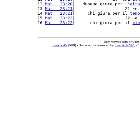
12 
Mat   23:20
|   dunque giura per l'
alta
13 
Mat   23:21
|                    21 ~e 
14 
Mat   23:21
|     chi giura per il 
temp
15 
Mat   23:22
|                    22 ~e 
16 
Mat   23:22
|      chi giura per il 
cie
Best viewed with any br
IntraText®
(V89) - Some rights reserved by
EuloTech SRL
- 1