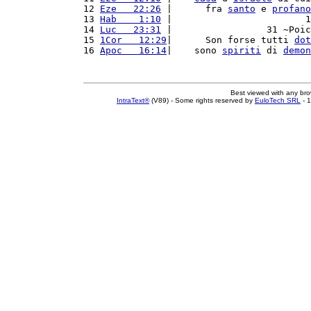
12 
Eze   22:26
 |      fra 
santo
 e 
profano
13 
Hab    1:10
 |                        1
14 
Luc   23:31
 |                 31 ~Poic
15 
1Cor   12:29
|      Son forse tutti 
dot
16 
Apoc   16:14
|    sono 
spiriti
 di 
demon
Best viewed with any br
IntraText®
(V89) - Some rights reserved by
EuloTech SRL
- 1