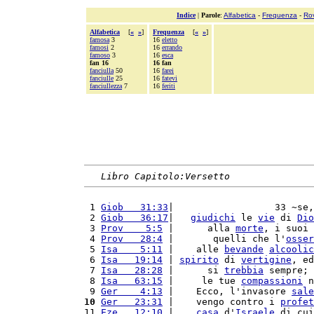
Indice
|
Parole
:
Alfabetica
-
Frequenza
-
Ro
Alfabetica
[
«
»
]
Frequenza
[
«
»
]
famosa
3
16
eletto
famosi
2
16
errando
famoso
3
16
esca
fan 16
16 fan
fanciulla
50
16
farei
fanciulle
25
16
fatevi
fanciullezza
7
16
feriti
Libro Capitolo:Versetto
 1 
Giob   31:33
|                  33 ~se,
 2 
Giob   36:17
|   
giudichi
 le 
vie
 di 
Dio
 3 
Prov    5:5
 |      alla 
morte
, i suoi 
 4 
Prov   28:4
 |       quelli che l'
osser
 5 
Isa    5:11
 |    alle 
bevande
alcoolic
 6 
Isa   19:14
 | 
spirito
 di 
vertigine
, ed
 7 
Isa   28:28
 |      si 
trebbia
 sempre; 
 8 
Isa   63:15
 |     le tue 
compassioni
 n
 9 
Ger    4:13
 |    Ecco, l'invasore 
sale
10
Ger   23:31
 |    vengo contro i 
profet
11 
Eze   12:10
 |    
casa
 d'
Israele
 di cui