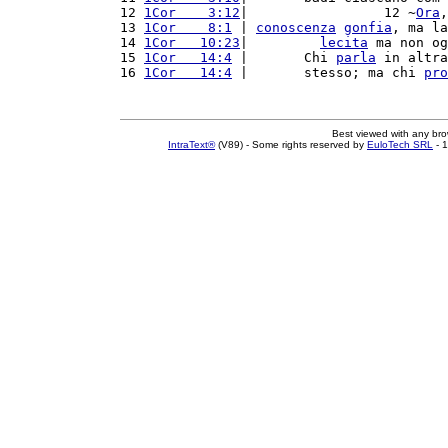
12 
1Cor    3:12
|                 12 ~
Ora
,
13 
1Cor    8:1
 | 
conoscenza
gonfia
, ma la
14 
1Cor   10:23
|         
lecita
 ma non og
15 
1Cor   14:4
 |       Chi 
parla
 in altra
16 
1Cor   14:4
 |       stesso; ma chi 
pro
Best viewed with any br
IntraText®
(V89) - Some rights reserved by
EuloTech SRL
- 1