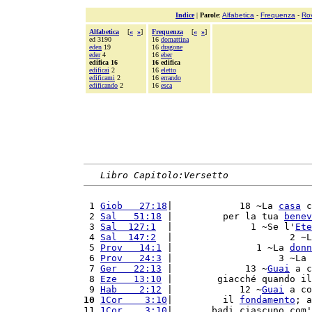
Indice
|
Parole
:
Alfabetica
-
Frequenza
-
Ro
Alfabetica
[
«
»
]
Frequenza
[
«
»
]
ed 3190
16
domattina
eden
19
16
dragone
eder
4
16
eber
edifica 16
16 edifica
edificai
2
16
eletto
edificami
2
16
errando
edificando
2
16
esca
Libro Capitolo:Versetto
 1 
Giob   27:18
|            18 ~La 
casa
 c
 2 
Sal   51:18
 |         per la tua 
benev
 3 
Sal  127:1
  |              1 ~Se l'
Ete
 4 
Sal  147:2
  |                     2 ~L
 5 
Prov   14:1
 |               1 ~La 
donn
 6 
Prov   24:3
 |                   3 ~La 
 7 
Ger   22:13
 |             13 ~
Guai
 a c
 8 
Eze   13:10
 |        giacché quando il
 9 
Hab    2:12
 |            12 ~
Guai
 a co
10
1Cor    3:10
|         il 
fondamento
; a
11 
1Cor    3:10
|       badi ciascuno com'