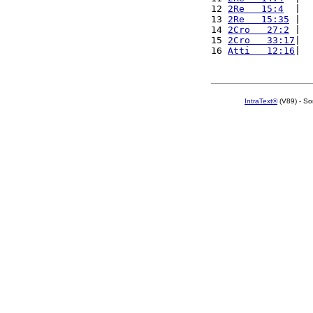
12 
2Re   15:4
  |  
13 
2Re   15:35
 |  
14 
2Cro   27:2
 |  
15 
2Cro   33:17
|  
16 
Atti   12:16
|  
IntraText®
(V89) - So