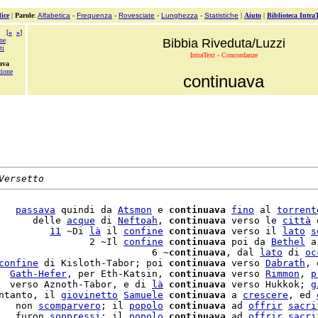
ice
|
Parole
:
Alfabetica
-
Frequenza
-
Rovesciate
-
Lunghezza
-
Statistiche
|
Aiuto
|
Biblioteca Intra
[
«
»
]
ne
Bibbia Riveduta/Luzzi
ti
IntraText - Concordanze
ava
zione
continuava
Versetto
   
passava
 quindi da 
Atsmon
 e 
continuava
fino
 al 
torrent
      delle 
acque
 di 
Neftoah
, 
continuava
 verso le 
città
 
         
11
 ~Di 
là
 il 
confine
continuava
 verso il 
lato
s
                2 ~Il 
confine
continuava
 poi da 
Bethel
 a
                           6 ~
continuava
, dal 
lato
 di 
oc
confine
 di Kisloth-Tabor; poi 
continuava
 verso 
Dabrath
, 
  
Gath-Hefer
, per Eth-Katsin, 
continuava
 verso 
Rimmon
, 
p
  verso Aznoth-Tabor, e di 
là
continuava
 verso Hukkok; 
g
ntanto, il 
giovinetto
Samuele
continuava
 a 
crescere
, ed 
   non 
scomparvero
; il 
popolo
continuava
 ad 
offrir
sacri
   furon 
soppressi
; il 
popolo
continuava
 ad 
offrir
sacri