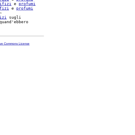
ifizi
 e 
profumi
fizi
 e 
profumi


izi
 sugli

ive Commons License