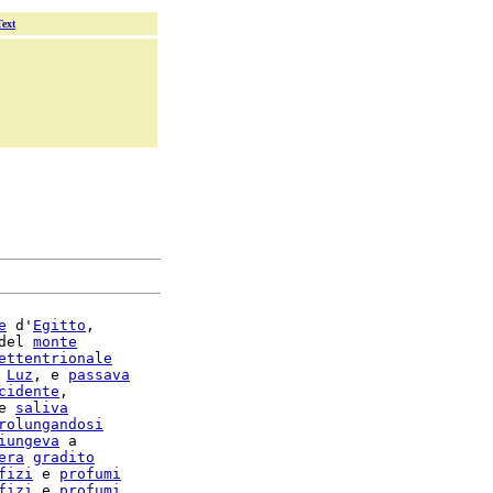
Text
e
 d'
Egitto
,

del 
monte
ettentrionale
 
Luz
, e 
passava
cidente
,

e 
saliva
rolungandosi
iungeva
 a

era
gradito
fizi
 e 
profumi
fizi
 e 
profumi