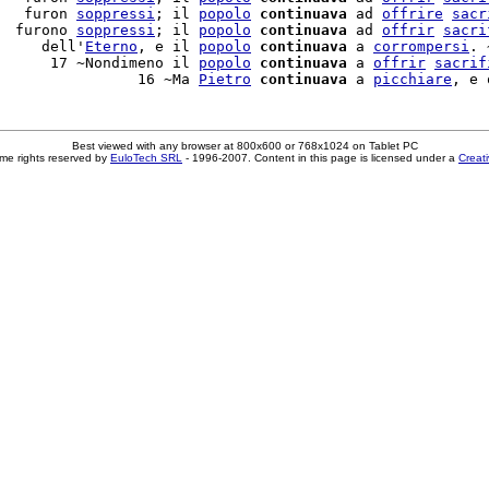
   furon 
soppressi
; il 
popolo
continuava
 ad 
offrire
sacr
  furono 
soppressi
; il 
popolo
continuava
 ad 
offrir
sacri
     dell'
Eterno
, e il 
popolo
continuava
 a 
corrompersi
. ~
      17 ~Nondimeno il 
popolo
continuava
 a 
offrir
sacrif
                16 ~Ma 
Pietro
continuava
 a 
picchiare
Best viewed with any browser at 800x600 or 768x1024 on Tablet PC
me rights reserved by
EuloTech SRL
- 1996-2007. Content in this page is licensed under a
Creat