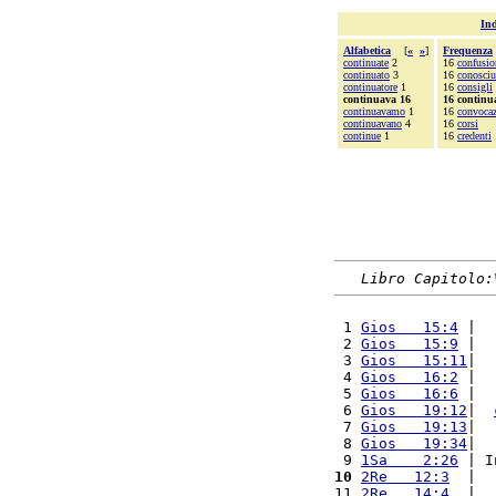
Ind
Alfabetica
[
«
»
]
Frequenza
continuate
2
16
confusio
continuato
3
16
conosciu
continuatore
1
16
consigli
continuava 16
16 continu
continuavamo
1
16
convoca
continuavano
4
16
corsi
continue
1
16
credenti
Libro Capitolo:
 1 
Gios   15:4
 |  
 2 
Gios   15:9
 |  
 3 
Gios   15:11
|  
 4 
Gios   16:2
 |  
 5 
Gios   16:6
 |  
 6 
Gios   19:12
|  
 7 
Gios   19:13
|  
 8 
Gios   19:34
|  
 9 
1Sa    2:26
 | I
10
2Re   12:3
  |  
11 
2Re   14:4
  |  