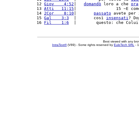
12 
Giov    4:52
|   
domandò
 loro a che 
ora
13 
Atti   11:15
|                15 ~E com
14 
2Cor    8:10
|       
passato
 avete per 
15 
Gal    3:3
  |       così 
insensati
? Do
16 
Fil    1:6
  |        questo: che Colui
Best viewed with any br
IntraText®
(V89) - Some rights reserved by
EuloTech SRL
- 1