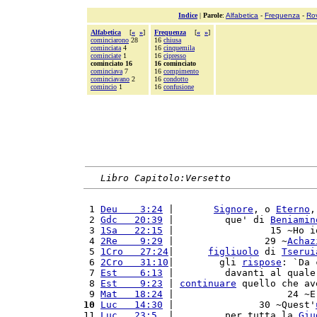
Indice
|
Parole
:
Alfabetica
-
Frequenza
-
Ro
Alfabetica
[
«
»
]
Frequenza
[
«
»
]
cominciarono
28
16
chiusa
cominciata
4
16
cinquemila
cominciate
1
16
cipresso
cominciato 16
16 cominciato
cominciava
7
16
compimento
cominciavano
2
16
condotto
comincio
1
16
confusione
Libro Capitolo:Versetto
 1 
Deu    3:24
 |       
Signore
, o 
Eterno
,
 2 
Gdc   20:39
 |         que' di 
Beniamin
 3 
1Sa   22:15
 |                 15 ~Ho i
 4 
2Re    9:29
 |                29 ~
Achaz
 5 
1Cro   27:24
|      
figliuolo
 di 
Tserui
 6 
2Cro   31:10
|        gli 
rispose
: `Da 
 7 
Est    6:13
 |         davanti al quale
 8 
Est    9:23
 | 
continuare
 quello che av
 9 
Mat   18:24
 |                    24 ~E
10
Luc   14:30
 |               30 ~Quest'
11 
Luc   23:5
  |         per tutta la 
Giu