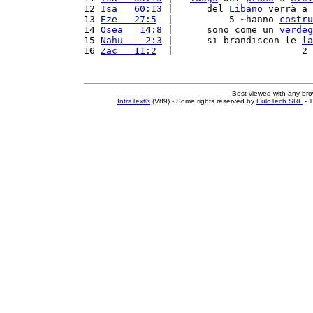
12 
Isa   60:13
 |      del 
Libano
 verrà a 
13 
Eze   27:5
  |          5 ~hanno 
costru
14 
Osea   14:8
 |      sono come un 
verdeg
15 
Nahu    2:3
 |      si brandiscon le 
la
16 
Zac   11:2
  |                       2 
Best viewed with any br
IntraText®
(V89) - Some rights reserved by
EuloTech SRL
- 1