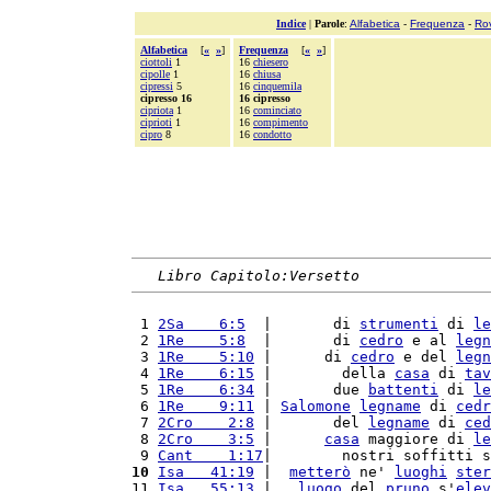
Indice
|
Parole
:
Alfabetica
-
Frequenza
-
Ro
Alfabetica
[
«
»
]
Frequenza
[
«
»
]
ciottoli
1
16
chiesero
cipolle
1
16
chiusa
cipressi
5
16
cinquemila
cipresso 16
16 cipresso
cipriota
1
16
cominciato
ciprioti
1
16
compimento
cipro
8
16
condotto
Libro Capitolo:Versetto
 1 
2Sa    6:5
  |       di 
strumenti
 di 
le
 2 
1Re    5:8
  |       di 
cedro
 e al 
legn
 3 
1Re    5:10
 |      di 
cedro
 e del 
legn
 4 
1Re    6:15
 |        della 
casa
 di 
tav
 5 
1Re    6:34
 |       due 
battenti
 di 
le
 6 
1Re    9:11
 | 
Salomone
legname
 di 
cedr
 7 
2Cro    2:8
 |       del 
legname
 di 
ced
 8 
2Cro    3:5
 |      
casa
 maggiore di 
le
 9 
Cant    1:17
|        nostri soffitti s
10
Isa   41:19
 |  
metterò
 ne' 
luoghi
ster
11 
Isa   55:13
 |   
luogo
 del 
pruno
 s'
elev