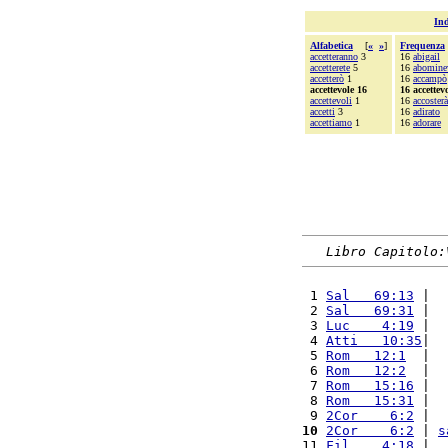
Ind
Alfabetica
[
«
»
]
Frequenza
accetteranno
3
16
abigail
accetterete
5
16
abomine
accetterò
1
16
accampò
accettevole 16
16 accettev
accettevoli
1
16
accosterà
accetti
3
16
adirato
accettiamo
1
16
adorare
Libro Capitolo:
 1 
Sal   69:13
 |  
 2 
Sal   69:31
 |  
 3 
Luc    4:19
 |  
 4 
Atti   10:35
|  
 5 
Rom   12:1
  |  
 6 
Rom   12:2
  |  
 7 
Rom   15:16
 |  
 8 
Rom   15:31
 |  
 9 
2Cor    6:2
 |  
10
2Cor    6:2
 | 
s
11 
Fil    4:18
 |  