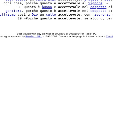
  ogni cosa, poiché questo è 
accettevole
 al 
Signore
. ~

         3 ~Questo è 
buono
 e 
accettevole
 nel 
cospetto
 di
   
genitori
, perché questo è 
accettevole
 nel 
cospetto
 di
offriamo
 così a 
Dio
 un 
culto
accettevole
, con 
riverenza
 
         19 ~Poiché questo è 
accettevole
: se alcuno, per
Best viewed with any browser at 800x600 or 768x1024 on Tablet PC
me rights reserved by
EuloTech SRL
- 1996-2007. Content in this page is licensed under a
Creat