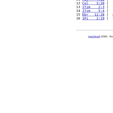
12 
Col    3:20
 |  
13 
1Tim    2:3
 |  
14 
1Tim    5:4
 |  
15 
Ebr   12:28
 |  
16 
1Pi    2:19
 |  
IntraText®
(V89) - So