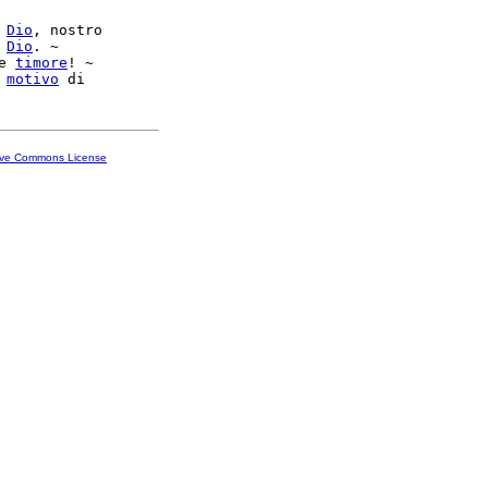
 
Dio
, nostro

 
Dio
. ~

e 
timore
! ~

 
motivo
ive Commons License