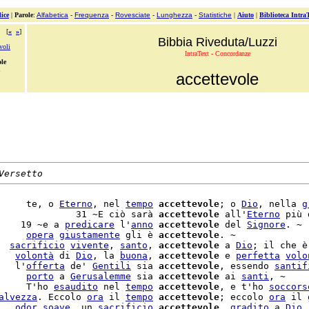
ice
|
Parole
:
Alfabetica
-
Frequenza
-
Rovesciate
-
Lunghezza
-
Statistiche
|
Aiuto
|
Biblioteca Intra
[
«
»
]
Bibbia Riveduta/Luzzi
voli
IntraText - Concordanze
ole
accettevole
Versetto
     te, o 
Eterno
, nel 
tempo
accettevole
; o 
Dio
, nella 
g
              31 ~E ciò sarà 
accettevole
 all'
Eterno
 più 
    19 ~e a 
predicare
 l'
anno
accettevole
 del 
Signore
. ~

     
opera
giustamente
 gli è 
accettevole
. ~

  
sacrificio
vivente
, 
santo
, 
accettevole
 a 
Dio
; il che è
   
volontà
 di 
Dio
, la 
buona
, 
accettevole
 e 
perfetta
volo
   l'
offerta
 de' 
Gentili
 sia 
accettevole
, essendo 
santif
     
porto
 a 
Gerusalemme
 sia 
accettevole
 ai 
santi
, ~

     T'ho 
esaudito
 nel 
tempo
accettevole
, e t'ho 
soccors
alvezza
. Eccolo 
ora
 il 
tempo
accettevole
; eccolo 
ora
 il 
   
odor
soave
, un 
sacrificio
accettevole
, 
gradito
 a 
Dio
.