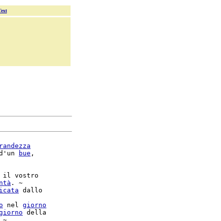
Text
randezza
d'un 
bue
,

 il vostro

ntà
. ~

icata
 dallo

o
 nel 
giorno
giorno
 della

 ~
