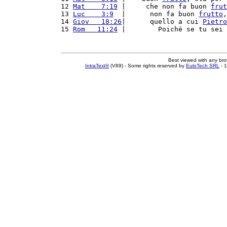
12 
Mat    7:19
 |     che non fa buon 
frut
13 
Luc    3:9
  |      non fa buon 
frutto
,
14 
Giov   18:26
|      quello a cui 
Pietro
15 
Rom   11:24
 |        Poiché se tu sei 
Best viewed with any br
IntraText®
(V89) - Some rights reserved by
EuloTech SRL
- 1