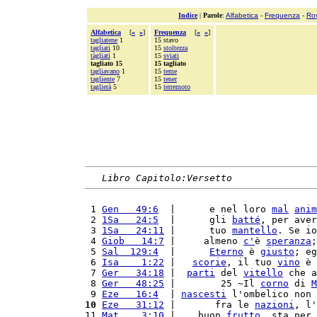
Indice
|
Parole
:
Alfabetica
-
Frequenza
-
Ro
Alfabetica
[
«
»
]
Frequenza
[
«
»
]
tagliatene
1
15 stavo
tagliati
10
15
stoltezza
tàgliati
1
15
sviati
tagliato 15
15 tagliato
tagliavano
1
15
teme
tagliente
7
15
tener
taglierà
5
15
terremoto
Libro Capitolo:Versetto
 1 
Gen   49:6
  |      e nel loro 
mal
anim
 2 
1Sa   24:5
  |      gli 
batté
, per aver
 3 
1Sa   24:11
 |      tuo 
mantello
. Se io
 4 
Giob   14:7
 |     almeno 
c'
è 
speranza
;
 5 
Sal  129:4
  |      
Eterno
 è 
giusto
; eg
 6 
Isa    1:22
 |   
scorie
, il tuo 
vino
 è 
 7 
Ger   34:18
 |  
parti
 del 
vitello
 che a
 8 
Ger   48:25
 |        25 ~Il 
corno
 di 
M
 9 
Eze   16:4
  | 
nascesti
 l'ombelico non 
10
Eze   31:12
 |       fra le 
nazioni
, l'
11 
Mat    3:10
 |    buon 
frutto
, sta per 