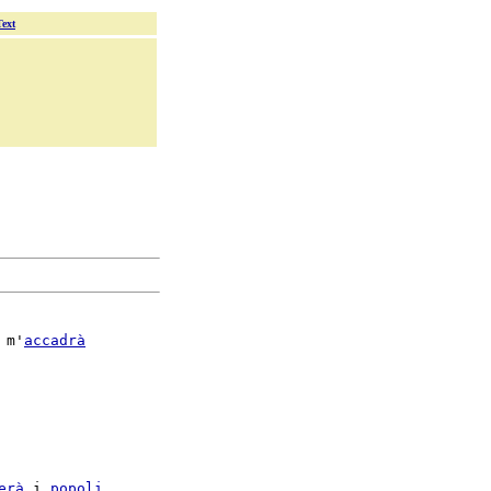
Text
 m'
accadrà
erà
 i 
popoli