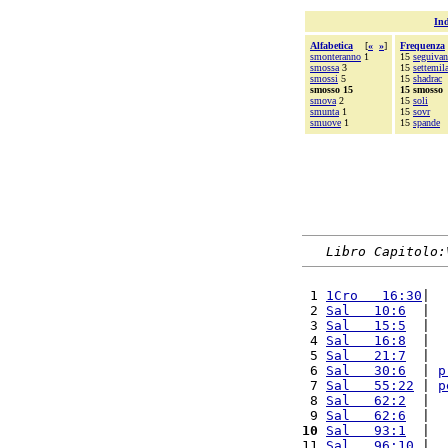
Ind
Alfabetica
[
«
»
]
Frequenza
smonteranno
1
15
seguiva
smossa
3
15
settemil
smossi
5
15
shadrac
smosso 15
15 smosso
smova
2
15
soli
smunta
1
15
sovr
smuove
1
15
spande
Libro Capitolo:
 1 
1Cro   16:30
|  
 2 
Sal   10:6
  |  
 3 
Sal   15:5
  |  
 4 
Sal   16:8
  |  
 5 
Sal   21:7
  |  
 6 
Sal   30:6
  | 
p
 7 
Sal   55:22
 | 
p
 8 
Sal   62:2
  |  
 9 
Sal   62:6
  |  
10
Sal   93:1
  |  
11 
Sal   96:10
 |  