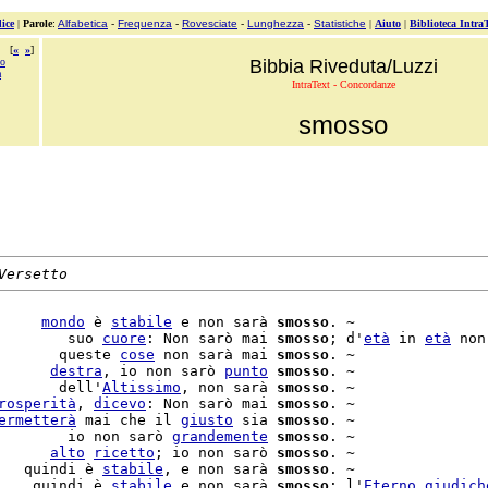
ice
|
Parole
:
Alfabetica
-
Frequenza
-
Rovesciate
-
Lunghezza
-
Statistiche
|
Aiuto
|
Biblioteca Intra
[
«
»
]
no
Bibbia Riveduta/Luzzi
a
IntraText - Concordanze
smosso
Versetto
     
mondo
 è 
stabile
 e non sarà 
smosso
. ~

        suo 
cuore
: Non sarò mai 
smosso
; d'
età
 in 
età
 non
       queste 
cose
 non sarà mai 
smosso
. ~

      
destra
, io non sarò 
punto
smosso
. ~

       dell'
Altissimo
, non sarà 
smosso
. ~

rosperità
, 
dicevo
: Non sarò mai 
smosso
. ~

ermetterà
 mai che il 
giusto
 sia 
smosso
. ~

        io non sarò 
grandemente
smosso
. ~

      
alto
ricetto
; io non sarò 
smosso
   quindi è 
stabile
, e non sarà 
smosso
. ~

    quindi è 
stabile
 e non sarà 
smosso
; l'
Eterno
giudich