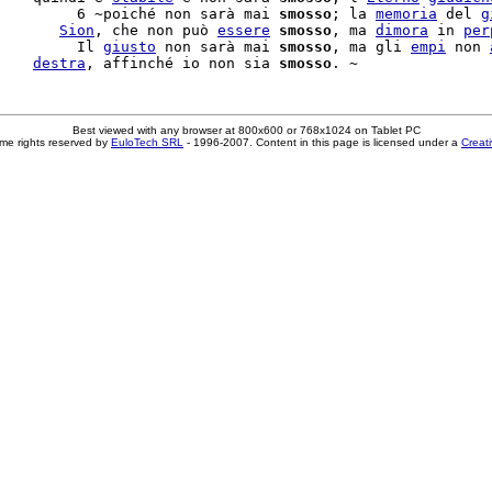
         6 ~poiché non sarà mai 
smosso
; la 
memoria
 del 
g
       
Sion
, che non può 
essere
smosso
, ma 
dimora
 in 
per
         Il 
giusto
 non sarà mai 
smosso
, ma gli 
empi
 non 
    
destra
, affinché io non sia 
smosso
Best viewed with any browser at 800x600 or 768x1024 on Tablet PC
me rights reserved by
EuloTech SRL
- 1996-2007. Content in this page is licensed under a
Creat