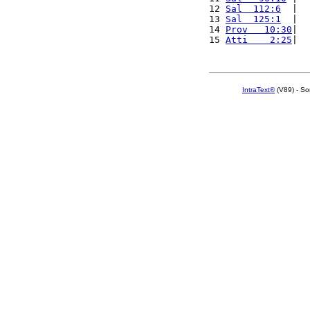
12 
Sal  112:6
  |  
13 
Sal  125:1
  |  
14 
Prov   10:30
|  
15 
Atti    2:25
|  
IntraText®
(V89) - So