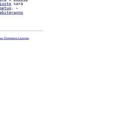
iusto
 sarà

petuo
. ~

abiteranno
ive Commons License