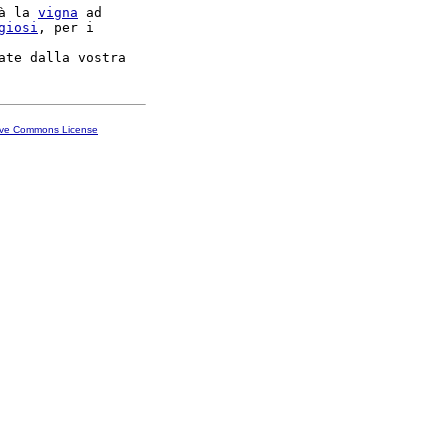
à la 
vigna
 ad

giosi
, per i

ive Commons License