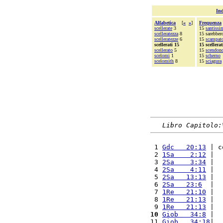
Ind
Alfabetica
[
«
»
]
Frequenza
scellerate
3
15
santissi
scelleratezza
8
15 sarebber
scelleratezze
6
15
scampat
scellerati 15
15 scellerat
scellerato
5
15
scendon
scelomi
1
15
scherno
scelomith
8
15
sciagura
Libro Capitolo:
 1 
Gdc   20:13
 | c
 2 
1Sa    2:12
 |  
 3 
2Sa    3:34
 |  
 4 
2Sa    4:11
 |  
 5 
2Sa   13:13
 |  
 6 
2Sa   23:6
  |  
 7 
1Re   21:10
 |  
 8 
1Re   21:13
 |  
 9 
1Re   21:13
 |  
10
Giob   34:8
 |  
11 
Giob   34:18
|  