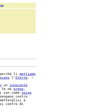
Text
perché li 
mettiamo
evano
 l'
Eterno
. ~

o
 un 
innocente
 Te ne 
prego
,

i son come 
spine
pongano contro

metterglisi a
