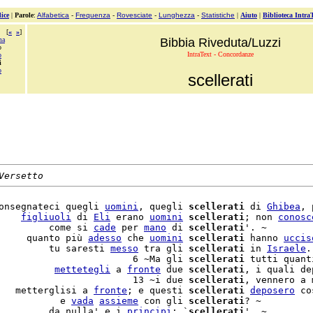
ice
|
Parole
:
Alfabetica
-
Frequenza
-
Rovesciate
-
Lunghezza
-
Statistiche
|
Aiuto
|
Biblioteca Intra
[
«
»
]
ma
Bibbia Riveduta/Luzzi
o
IntraText - Concordanze
o
i
o
scellerati
Versetto
onsegnateci quegli 
uomini
, quegli 
scellerati
 di 
Ghibea
, 
    
figliuoli
 di 
Eli
 erano 
uomini
scellerati
; non 
conosc
         come si 
cade
 per 
mano
 di 
scellerati
'. ~

     quanto più 
adesso
 che 
uomini
scellerati
 hanno 
uccis
         tu saresti 
messo
 tra gli 
scellerati
 in 
Israele
.
                        6 ~Ma gli 
scellerati
 tutti quant
          
mettetegli
 a 
fronte
 due 
scellerati
, i quali de
                        13 ~i due 
scellerati
, vennero a 
   metterglisi a 
fronte
; e questi 
scellerati
deposero
           e 
vada
assieme
 con gli 
scellerati
? ~

         da nulla' e i 
principi
: `
scellerati
', ~
