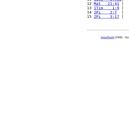
12 
Mat   21:41
 |  
13 
1Tim    1:9
 |  
14 
2Pi    2:7
  |  
15 
2Pi    3:17
 |  
IntraText®
(V89) - So