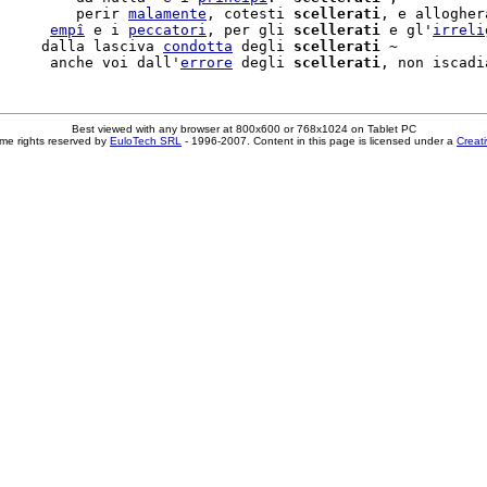
         perir 
malamente
, cotesti 
scellerati
, e allogher
      
empî
 e i 
peccatori
, per gli 
scellerati
 e gl'
irreli
     dalla lasciva 
condotta
 degli 
scellerati
 ~

      anche voi dall'
errore
 degli 
scellerati
Best viewed with any browser at 800x600 or 768x1024 on Tablet PC
me rights reserved by
EuloTech SRL
- 1996-2007. Content in this page is licensed under a
Creat