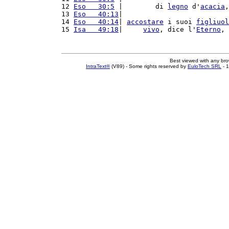
12 
Eso   30:5
 |        di 
legno
 d'
acacia
,
13 
Eso   40:13
|                          
14 
Eso   40:14
| 
accostare
 i suoi 
figliuol
15 
Isa   49:18
|     
vivo
, dice l'
Eterno
, 
Best viewed with any br
IntraText®
(V89) - Some rights reserved by
EuloTech SRL
- 1