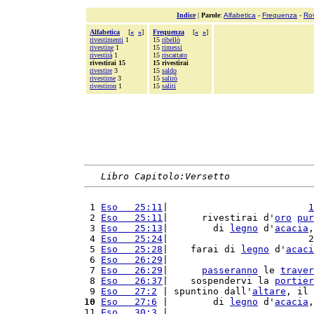
Indice
|
Parole
:
Alfabetica
-
Frequenza
-
Ro
Alfabetica
[
«
»
]
Frequenza
[
«
»
]
rivestimenti
1
15
ribellò
rivestine
1
15
rimessi
rivestirà
1
15
riscattato
rivestirai 15
15 rivestirai
rivestire
3
15
saldo
rivestirne
3
15
salirò
rivestiron
1
15
saliti
Libro Capitolo:Versetto
 1 
Eso   25:11
|                         
1
 2 
Eso   25:11
|      rivestirai d'
oro
pur
 3 
Eso   25:13
|        di 
legno
 d'
acacia
,
 4 
Eso   25:24
|                         2
 5 
Eso   25:28
|    farai di 
legno
 d'
acaci
 6 
Eso   26:29
|                          
 7 
Eso   26:29
|      
passeranno
 le 
traver
 8 
Eso   26:37
|    sospendervi la 
portier
 9 
Eso   27:2
 | spuntino dall'
altare
, il 
10
Eso   27:6
 |        di 
legno
 d'
acacia
,
11 
Eso   30:3
 |                          