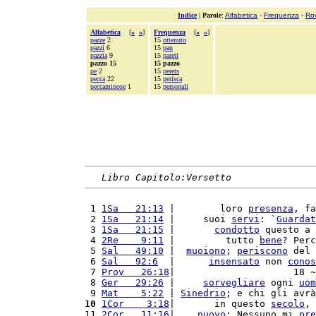
Indice
|
Parole
:
Alfabetica
-
Frequenza
-
Ro
Alfabetica
[
«
»
]
Frequenza
[
«
»
]
pazze
2
15
ottenuto
pazzi
6
15
pan
pazzia
9
15
pareti
pazzo 15
15 pazzo
pe
2
15
perets
pecca
22
15
perisca
peccaminose
1
15
personali
Libro Capitolo:Versetto
 1 
1Sa   21:13
 |        loro 
presenza
, fa
 2 
1Sa   21:14
 |     suoi 
servi
: `
Guardat
 3 
1Sa   21:15
 |       
condotto
 questo a 
 4 
2Re    9:11
 |         tutto 
bene
? Perc
 5 
Sal   49:10
 |  
muoiono
; 
periscono
 del 
 6 
Sal   92:6
  |      
insensato
 non 
conos
 7 
Prov   26:18
|                     18 ~
 8 
Ger   29:26
 |     
sorvegliare
 ogni 
uom
 9 
Mat    5:22
 | 
Sinedrio
; e chi gli avrà
10
1Cor    3:18
|       in questo 
secolo
, 
11 
2Cor   11:16
|    
nuovo
: Nessuno mi 
pre