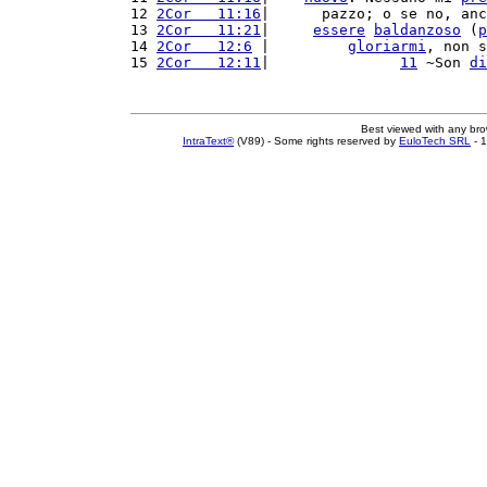
12 
2Cor   11:16
|      pazzo; o se no, anc
13 
2Cor   11:21
|     
essere
baldanzoso
 (
p
14 
2Cor   12:6
 |         
gloriarmi
, non s
15 
2Cor   12:11
|               
11
 ~Son 
di
Best viewed with any br
IntraText®
(V89) - Some rights reserved by
EuloTech SRL
- 1