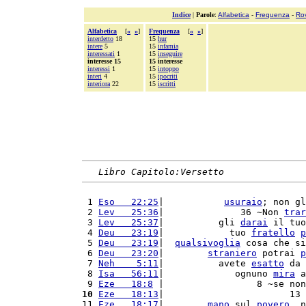
Indice
|
Parole
:
Alfabetica
-
Frequenza
-
Ro
Alfabetica
[
«
»
]
Frequenza
[
«
»
]
interdetto
18
15
hur
intere
5
15
infamia
interessati
1
15
inseguire
interesse 15
15 interesse
interessi
1
15
intoppo
interi
4
15
ipocriti
interiora
22
15
iscritti
Libro Capitolo:Versetto
 1 
Eso   22:25
|           
usuraio
; non gl
 2 
Lev   25:36
|              36 ~Non 
trar
 3 
Lev   25:37
|          gli 
darai
 il tuo
 4 
Deu   23:19
|            tuo 
fratello
p
 5 
Deu   23:19
|  
qualsivoglia
 cosa che si
 6 
Deu   23:20
|        
straniero
 potrai 
p
 7 
Neh    5:11
|          avete 
esatto
 da 
 8 
Isa   56:11
|             ognuno 
mira
 a
 9 
Eze   18:8
 |                 8 ~se non
10
Eze   18:13
|                       13 
11 
Eze   18:17
|        
mano
 sul 
povero
, n