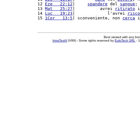
12 
Eze   22:12
|     
spandere
 del 
sangue
; 
13 
Mat   25:27
|          avrei 
ritirato
 i
14 
Luc   19:23
|             l'avrei 
risco
15 
1Cor   13:5
| sconveniente, non 
cerca
 i
Best viewed with any br
IntraText®
(V89) - Some rights reserved by
EuloTech SRL
- 1