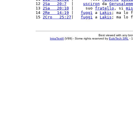
12 
2Sa   20:7
  |    
usciron
 da 
Gerusalemm
13 
2Sa   20:10
 |     suo 
fratello
, si 
mis
14 
2Re   14:19
 |   
fuggì
 a 
Lakis
; ma lo f
15 
2Cro   25:27
|   
fuggì
 a 
Lakis
; ma lo f
Best viewed with any br
IntraText®
(V89) - Some rights reserved by
EuloTech SRL
- 1