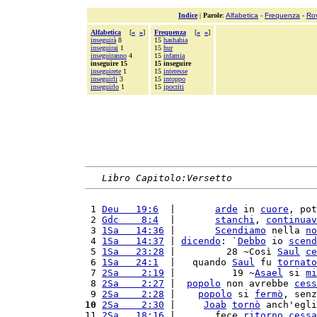
Indice
|
Parole
:
Alfabetica
-
Frequenza
-
Ro
Alfabetica
[
«
»
]
Frequenza
[
«
»
]
inseguirà
8
15
hashabia
inseguirai
1
15
hur
inseguiranno
4
15
infamia
inseguire 15
15 inseguire
inseguirete
1
15
interesse
inseguirli
3
15
intoppo
inseguirlo
1
15
ipocriti
Libro Capitolo:Versetto
 1 
Deu   19:6
  |       
arde
 in 
cuore
, pot
 2 
Gdc    8:4
  |       
stanchi
, 
continuav
 3 
1Sa   14:36
 |       
Scendiamo
 nella 
no
 4 
1Sa   14:37
 | 
dicendo
: `
Debbo
 io 
scend
 5 
1Sa   23:28
 |         28 ~Così 
Saul
ce
 6 
1Sa   24:1
  |   quando 
Saul
 fu 
tornato
 7 
2Sa    2:19
 |          19 ~
Asael
 si 
mi
 8 
2Sa    2:27
 |  
popolo
 non avrebbe 
cess
 9 
2Sa    2:28
 |    
popolo
 si 
fermò
, senz
10
2Sa    2:30
 |     
Joab
tornò
 anch'egli
11 
2Sa   18:16
 |       fece 
ritorno
cessa