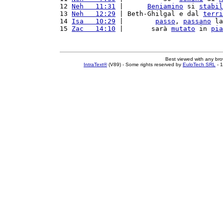
12 
Neh   11:31
 |      
Beniamino
 si 
stabil
13 
Neh   12:29
 | Beth-Ghilgal e dal 
terri
14 
Isa   10:29
 |        
passo
, 
passano
 la
15 
Zac   14:10
 |       sarà 
mutato
 in 
pia
Best viewed with any br
IntraText®
(V89) - Some rights reserved by
EuloTech SRL
- 1