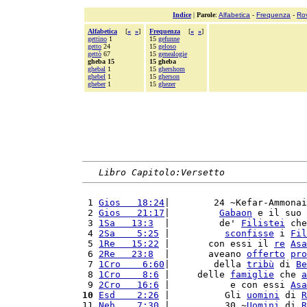
Indice
|
Parole
:
Alfabetica
-
Frequenza
-
Ro
Alfabetica
[
«
»
]
Frequenza
[
«
»
]
gettino
1
15
gefunne
getto
24
15
geloso
gettò
67
15
genealogie
gheba 15
15 gheba
ghebal
1
15
ghershom
ghebel
1
15
gherson
gheber
1
15
ghezer
Libro Capitolo:Versetto
 1 
Gios   18:24
|        24 ~Kefar-Ammonai
 2 
Gios   21:17
|         
Gabaon
 e il suo 
 3 
1Sa   13:3
  |         de' 
Filistei
 che
 4 
2Sa    5:25
 |          
sconfisse
 i 
Fil
 5 
1Re   15:22
 |       con essi il 
re
Asa
 6 
2Re   23:8
  |       aveano 
offerto
pro
 7 
1Cro    6:60
|        della 
tribù
 di 
Be
 8 
1Cro    8:6
 |     delle 
famiglie
 che 
a
 9 
2Cro   16:6
 |           e con essi 
Asa
10
Esd    2:26
 |          Gli 
uomini
 di 
R
11 
Neh    7:30
 |          30 ~
Uomini
 di 
R