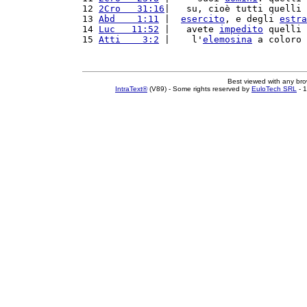
12 
2Cro   31:16
|   su, cioè tutti quelli 
13 
Abd    1:11
 |  
esercito
, e degli 
estra
14 
Luc   11:52
 |   avete 
impedito
 quelli 
15 
Atti    3:2
 |    l'
elemosina
 a coloro 
Best viewed with any br
IntraText®
(V89) - Some rights reserved by
EuloTech SRL
- 1