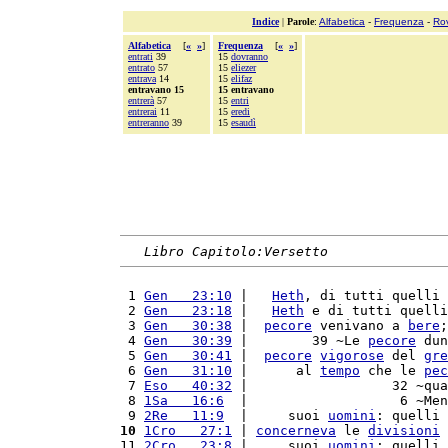
Indice
|
Parole
:
Alfabetica
-
Frequenza
-
Ro
Alfabetica
[
«
»
]
Frequenza
[
«
»
]
entrati
39
15
dovranno
entrato
57
15
eliezer
entrava
14
15
elifaz
entravano 15
15 entravano
entrerà
57
15
entri
entrerai
11
15
eredi
entreranno
39
15
esaudì
Libro Capitolo:Versetto
 1 
Gen   23:10
 |   
Heth
, di tutti quelli 
 2 
Gen   23:18
 |   
Heth
 e di tutti quelli
 3 
Gen   30:38
 |  
pecore
 venivano a 
bere
;
 4 
Gen   30:39
 |        39 ~Le 
pecore
 dun
 5 
Gen   30:41
 |  
pecore
vigorose
 del 
gre
 6 
Gen   31:10
 |      al 
tempo
 che le 
pec
 7 
Eso   40:32
 |                  32 ~qua
 8 
1Sa   16:6
  |                   6 ~Men
 9 
2Re   11:9
  |     suoi 
uomini
: quelli 
10
1Cro   27:1
 | 
concerneva
 le 
divisioni
 
11 
2Cro   23:8
 |     suoi 
uomini
: quelli 