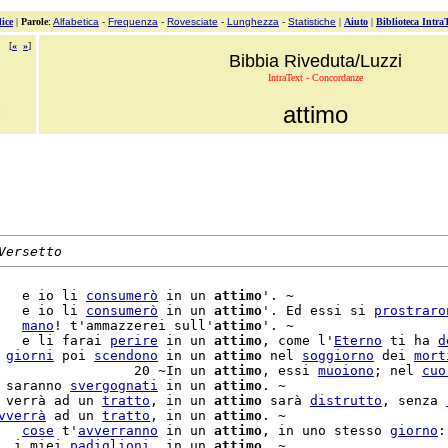
ice
|
Parole
:
Alfabetica
-
Frequenza
-
Rovesciate
-
Lunghezza
-
Statistiche
|
Aiuto
|
Biblioteca Intra
[
«
»
]
Bibbia Riveduta/Luzzi
IntraText - Concordanze
attimo
Versetto
   e io li 
consumerò
 in un 
attimo
'. ~

   e io li 
consumerò
 in un 
attimo
'. Ed essi si 
prostraro
   
mano
! t'ammazzerei sull'
attimo
'. ~

   e li farai 
perire
 in un 
attimo
, come l'
Eterno
 ti ha 
d
 
giorni
 poi 
scendono
 in un 
attimo
 nel 
soggiorno
 dei 
mort
                 20 ~In un 
attimo
, essi 
muoiono
; nel 
cuo
 saranno 
svergognati
 in un 
attimo
. ~

 verrà ad un 
tratto
, in un 
attimo
 sarà 
distrutto
, senza 
vverrà
 ad un 
tratto
, in un 
attimo
   
cose
 t'
avverranno
 in un 
attimo
, in uno stesso 
giorno
:
  i miei 
padiglioni
, in un 
attimo
. ~
