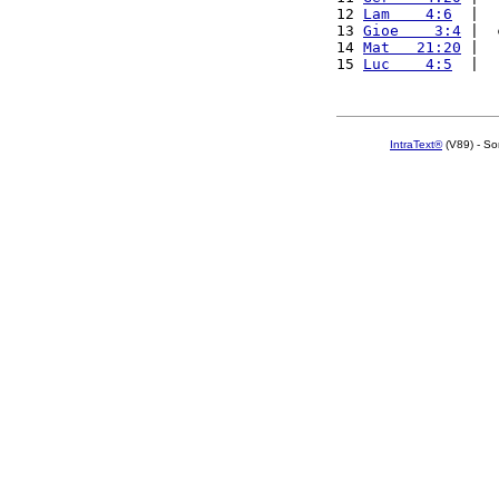
12 
Lam    4:6
  |  
13 
Gioe    3:4
 |  
14 
Mat   21:20
 |  
15 
Luc    4:5
  |  
IntraText®
(V89) - So