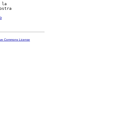
 la

ostra

o
ive Commons License