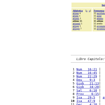
Ind
Alfabetica
[
«
»
]
Frequenza
attiene
4
15
ascoltato
attieni
1
15
asine
attienti
1
15
attento
attimo 15
15 attimo
attinenti
1
15 averlo
attinge
1
15
avvenute
attinger
7
15
avvertito
Libro Capitolo:
 1 
Num   16:21
 |  
 2 
Num   16:45
 |  
 3 
Num   22:29
 |  
 4 
Deu    9:3
  |  
 5 
Giob   21:13
|  
 6 
Giob   34:20
|  
 7 
Sal    6:10
 |  
 8 
Prov    6:15
|  
 9 
Isa   29:5
  | 
a
10
Isa   47:9
  |  
11 
Ger    4:20
 |  