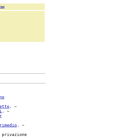
Text
no
etto
. ~

i
. ~

r
rimedio
. ~

 privazione
