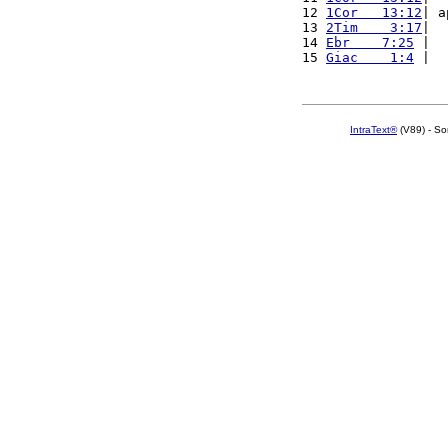
12 
1Cor   13:12
| a
13 
2Tim    3:17
|  
14 
Ebr    7:25
 |  
15 
Giac    1:4
 |  
IntraText®
(V89) - So