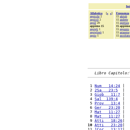
Ind
Alfabetica
[
«
»
]
Frequenza
appicchi
2
15
ahitub
appiccò
2
15
andrete
appiè
20
15
apertura
appieno 15
15 appieno
appigli
1
15
appunto
appiglierò
1
15
artaserse
appio
1
15
ascoltato
Libro Capitolo:
 1 
Num   14:24
 |  
 2 
2Sa   23:5
  |  
 3 
Giob   11:7
 |  
 4 
Sal  139:4
  |  
 5 
Prov   13:4
 |  
 6 
Ger   23:20
 |  
 7 
Mat   11:27
 |  
 8 
Mat   11:27
 |  
 9 
Atti   18:26
|  
10
Atti   23:20
|  
11 
1Cor   13:12
|  