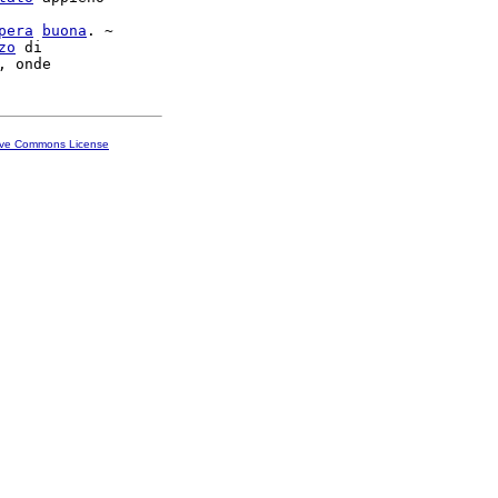
pera
buona
. ~

zo
 di

ive Commons License