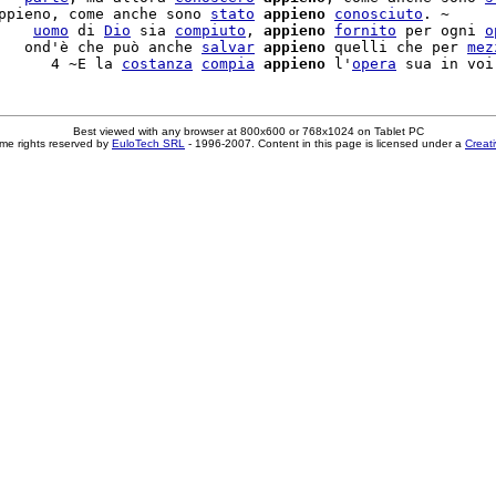
ppieno, come anche sono 
stato
appieno
conosciuto
. ~

    
uomo
 di 
Dio
 sia 
compiuto
, 
appieno
fornito
 per ogni 
o
   ond'è che può anche 
salvar
appieno
 quelli che per 
mez
      4 ~E la 
costanza
compia
appieno
 l'
opera
Best viewed with any browser at 800x600 or 768x1024 on Tablet PC
me rights reserved by
EuloTech SRL
- 1996-2007. Content in this page is licensed under a
Creat