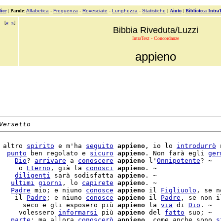
ice
|
Parole
:
Alfabetica
-
Frequenza
-
Rovesciate
-
Lunghezza
-
Statistiche
|
Aiuto
|
Biblioteca Intra
[
«
»
]
Bibbia Riveduta/Luzzi
IntraText - Concordanze
appieno
Versetto
 altro 
spirito
 e m'ha 
seguito
appieno
, io lo 
introdurrò
 
  
punto
 ben regolato e 
sicuro
appieno
. Non farà egli 
ger
    
Dio
? 
arrivare
 a 
conoscere
appieno
 l'
Onnipotente
? ~

     o 
Eterno
, già la 
conosci
appieno
. ~

    
diligenti
 sarà sodisfatta 
appieno
. ~

   
ultimi
giorni
, lo 
capirete
appieno
. ~

   
Padre
 mio; e niuno 
conosce
appieno
 il 
Figliuolo
, se n
    il 
Padre
; e niuno 
conosce
appieno
 il 
Padre
, se non i
      seco e gli esposero più 
appieno
 la 
via
 di 
Dio
     volessero 
informarsi
 più 
appieno
 del 
fatto
 suo; ~

   
parte
; ma allora 
conoscerò
appieno
, come anche sono 
s