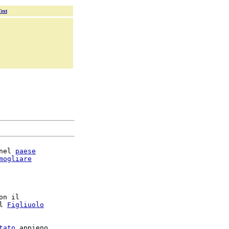
Text
nel 
paese
mogliare
on il

l 
Figliuolo
tato
 appieno
