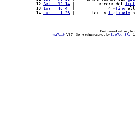
12 
Sal   92:14
 |          ancora del 
frut
13 
Isa   46:4
  |              4 ~
Fino
 all
14 
Luc    1:36
 |       lei un 
figliuolo
 n
Best viewed with any br
IntraText®
(V89) - Some rights reserved by
EuloTech SRL
- 1