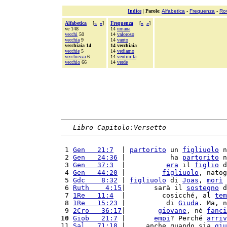
Indice
|
Parole
:
Alfabetica
-
Frequenza
-
Ro
Alfabetica
[
«
»
]
Frequenza
[
«
»
]
ve 148
14
umana
vecchi
50
14
valoroso
vecchia
9
14
vanto
vecchiaia 14
14 vecchiaia
vecchie
5
14
vediamo
vecchiezza
6
14
ventimila
vecchio
66
14
verde
Libro Capitolo:Versetto
 1 
Gen   21:7
  | 
partorito
 un 
figliuolo
 n
 2 
Gen   24:36
 |           ha 
partorito
 n
 3 
Gen   37:3
  |          
era
 il 
figlio
 d
 4 
Gen   44:20
 |         
figliuolo
, natog
 5 
Gdc    8:32
 | 
figliuolo
 di 
Joas
, 
morì
 
 6 
Ruth    4:15
|       sarà il 
sostegno
 d
 7 
1Re   11:4
  |         cosicché, al 
tem
 8 
1Re   15:23
 |          di 
Giuda
. Ma, n
 9 
2Cro   36:17
|        
giovane
, né 
fanci
10
Giob   21:7
 |       
empi
? Perché 
arriv
11 
Sal   71:18
 |     anche quando sia 
giu