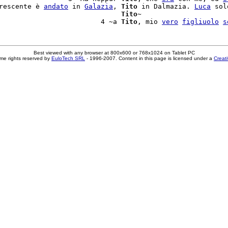
rescente è 
andato
 in 
Galazia
, 
Tito
 in Dalmazia. 
Luca
 sol
                              
Tito
~

                         4 ~a 
Tito
, mio 
vero
figliuolo
s
Best viewed with any browser at 800x600 or 768x1024 on Tablet PC
me rights reserved by
EuloTech SRL
- 1996-2007. Content in this page is licensed under a
Creat