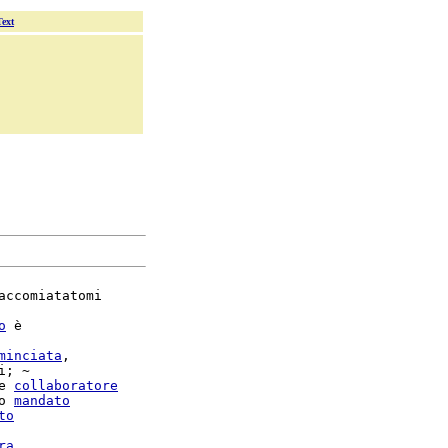
Text
accomiatatomi

o
 è

minciata
,

i; ~

e 
collaboratore
o 
mandato
to
ra