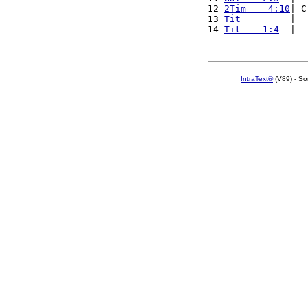
12 
2Tim    4:10
| C
13 
Tit      
   |  
14 
Tit    1:4
  |  
IntraText®
(V89) - So