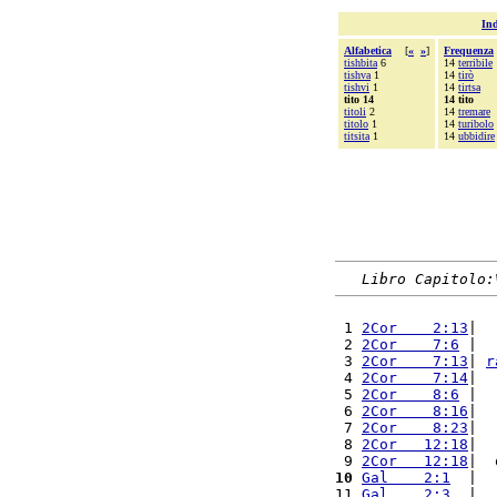
Ind
Alfabetica
[
«
»
]
Frequenza
tishbita
6
14
terribile
tishva
1
14
tirò
tishvi
1
14
tirtsa
tito 14
14 tito
titoli
2
14
tremare
titolo
1
14
turibolo
titsita
1
14
ubbidire
Libro Capitolo:
 1 
2Cor    2:13
|  
 2 
2Cor    7:6
 |  
 3 
2Cor    7:13
| 
r
 4 
2Cor    7:14
|  
 5 
2Cor    8:6
 |  
 6 
2Cor    8:16
|  
 7 
2Cor    8:23
|  
 8 
2Cor   12:18
|  
 9 
2Cor   12:18
|  
10
Gal    2:1
  |  
11 
Gal    2:3
  |  