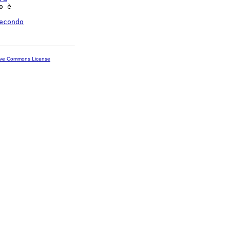
o è

econdo
ive Commons License