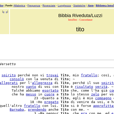
ice
|
Parole
:
Alfabetica
-
Frequenza
-
Rovesciate
-
Lunghezza
-
Statistiche
|
Aiuto
|
Biblioteca Intra
[
«
»
]
Bibbia Riveduta/Luzzi
IntraText - Concordanze
tito
Versetto
 
spirito
 perché non vi 
trovai
Tito
, mio 
fratello
; così, 
     
consolò
 con la venuta di 
Tito
; ~

allegrati
 per l'
allegrezza
 di 
Tito
, perché il suo 
spirit
      nostro 
vanto
 di voi con 
Tito
 è 
risultato
verità
. ~

      Talché abbiamo 
esortato
Tito
 che, come l'ha già 
co
      che ha 
messo
 in 
cuore
 a 
Tito
 lo stesso 
zelo
 per vo
                 23 ~Quanto a 
Tito
, egli è mio 
compagno
 
               18 ~Ho 
pregato
Tito
 di venire da voi, e h
quell'altro 
fratello
 con lui. 
Tito
 si è forse 
approfitta
     
Barnaba
, 
prendendo
 anche 
Tito
 con me. ~

                 3 ~Ma neppur 
Tito
, che 
era
 con me, ed 
e