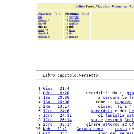
Indice
|
Parole
:
Alfabetica
-
Frequenza
-
Ro
Alfabetica
[
«
»
]
Frequenza
[
«
»
]
tirî
3
14
suggello
tiriamo
2
14
suscitato
tiro
66
14
terribile
tirò 14
14 tirò
tirtsa
14
14
tirtsa
tirtsah
1
14
tito
tishbita
6
14
tremare
Libro Capitolo:Versetto
 1 
Gios   21:4
 |                         
 2 
Gdc    8:20
 |     uccidili!' Ma il 
gio
 3 
1Sa   20:36
 |          a 
cercare
 le 
fr
 4 
1Sa   20:36
 |         come il 
ragazzo
 5 
2Re   13:17
 |          
disse
: `
Tira
!' 
 6 
1Cro   24:6
 |       
sacerdoti
 e dei 
Le
 7 
1Cro   24:31
|          di 
famiglia
pat
 8 
1Cro   26:14
|       
sorte
designò
Scel
 9 
2Cro   33:14
|     girare 
attorno
 ad 
Of
10
Neh   11:1
  | 
Gerusalemme
; il 
resto
 de
11 
Est    3:7
  |          
anno
 del 
re
Ass