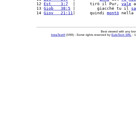
12 
Est    3:7
  |      tirò il Pur, 
vale
 a
13 
Giob   38:5
 |         giacché tu il 
sa
14 
Giov   21:11
|      quindi 
montò
 nella 
Best viewed with any br
IntraText®
(V89) - Some rights reserved by
EuloTech SRL
- 1