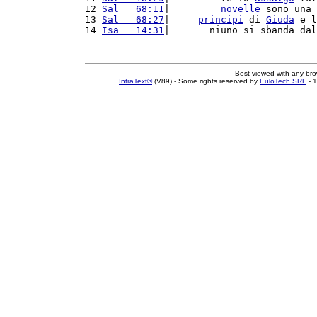
12 
Sal   68:11
|         
novelle
 sono una 
13 
Sal   68:27
|     
principi
 di 
Giuda
 e l
14 
Isa   14:31
|       niuno si sbanda dal
Best viewed with any br
IntraText®
(V89) - Some rights reserved by
EuloTech SRL
- 1