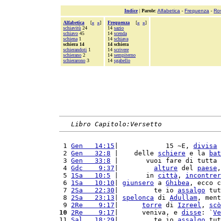
Indice
|
Parole
:
Alfabetica
-
Frequenza
-
Ro
Alfabetica
[
«
»
]
Frequenza
[
«
»
]
schiavitù
24
14
sazio
schiavo
45
14
scenda
schiena
1
14
schiava
schiera 14
14 schiera
schierandoti
1
14
scrivere
schierano
2
14
sempiterno
schierarono
3
14
sgabello
Libro Capitolo:Versetto
 1 
Gen   14:15
|            15 ~E, 
divisa
 
 2 
Gen   32:8
 |    delle 
schiere
 e la 
bat
 3 
Gen   33:8
 |       vuoi fare di tutta 
 4 
Gdc    9:37
|         
alture
 del 
paese
,
 5 
1Sa   10:5
 |       in 
città
, 
incontrer
 6 
1Sa   10:10
| 
giunsero
 a 
Ghibea
, ecco c
 7 
2Sa   22:30
|         te io 
assalgo
 tut
 8 
2Sa   23:13
| 
spelonca
 di 
Adullam
, ment
 9 
2Re    9:17
|      
torre
 di 
Izreel
, 
scò
10
2Re    9:17
|      veniva, e 
disse
: `
Ve
11 
Sal   18:29
|         te io 
assalgo
 tut