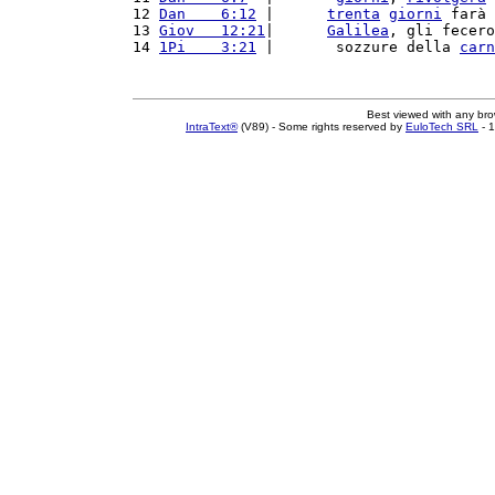
12 
Dan    6:12
 |      
trenta
giorni
 farà 
13 
Giov   12:21
|      
Galilea
, gli fecero
14 
1Pi    3:21
 |       sozzure della 
carn
Best viewed with any br
IntraText®
(V89) - Some rights reserved by
EuloTech SRL
- 1