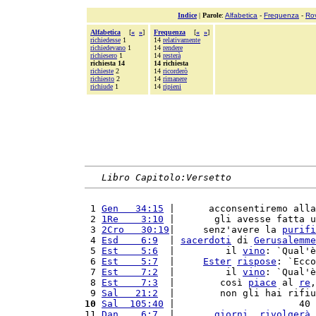
Indice
|
Parole
:
Alfabetica
-
Frequenza
-
Ro
Alfabetica
[
«
»
]
Frequenza
[
«
»
]
richiedesse
1
14
relativamente
richiedevano
1
14
rendere
richiesero
1
14
resterà
richiesta 14
14 richiesta
richieste
2
14
ricorderò
richiesto
2
14
rimanere
richiude
1
14
ripieni
Libro Capitolo:Versetto
 1 
Gen   34:15
 |      acconsentiremo alla
 2 
1Re    3:10
 |       gli avesse fatta u
 3 
2Cro   30:19
|     senz'avere la 
purifi
 4 
Esd    6:9
  | 
sacerdoti
 di 
Gerusalemme
 5 
Est    5:6
  |         il 
vino
: `Qual'è
 6 
Est    5:7
  |     
Ester
rispose
: `Ecco
 7 
Est    7:2
  |         il 
vino
: `Qual'è
 8 
Est    7:3
  |        così 
piace
 al 
re
,
 9 
Sal   21:2
  |        non gli hai rifiu
10
Sal  105:40
 |                      40 
11 
Dan    6:7
  |       
giorni
, 
rivolgerà
 