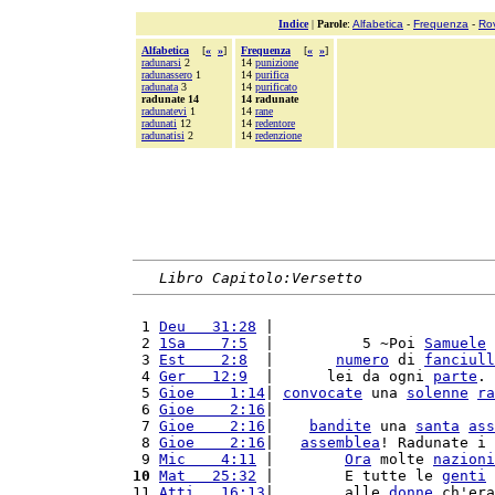
Indice
|
Parole
:
Alfabetica
-
Frequenza
-
Ro
Alfabetica
[
«
»
]
Frequenza
[
«
»
]
radunarsi
2
14
punizione
radunassero
1
14
purifica
radunata
3
14
purificato
radunate 14
14 radunate
radunatevi
1
14
rane
radunati
12
14
redentore
radunatisi
2
14
redenzione
Libro Capitolo:Versetto
 1 
Deu   31:28
 |                         
 2 
1Sa    7:5
  |          5 ~Poi 
Samuele
 3 
Est    2:8
  |       
numero
 di 
fanciull
 4 
Ger   12:9
  |      lei da ogni 
parte
. 
 5 
Gioe    1:14
| 
convocate
 una 
solenne
ra
 6 
Gioe    2:16
|                         
 7 
Gioe    2:16
|    
bandite
 una 
santa
ass
 8 
Gioe    2:16
|   
assemblea
! Radunate i 
 9 
Mic    4:11
 |        
Ora
 molte 
nazioni
10
Mat   25:32
 |        E tutte le 
genti
 
11 
Atti   16:13
|        alle 
donne
 ch'era