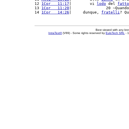
12 
1Cor   11:17
|        vi 
lodo
 del 
fatto
13 
1Cor   11:20
|               20 ~Quando
14 
1Cor   14:26
|     dunque, 
fratelli
? Qu
Best viewed with any br
IntraText®
(V89) - Some rights reserved by
EuloTech SRL
- 1