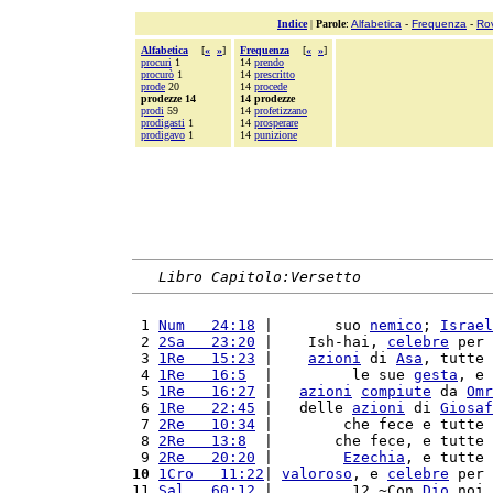
Indice
|
Parole
:
Alfabetica
-
Frequenza
-
Ro
Alfabetica
[
«
»
]
Frequenza
[
«
»
]
procuri
1
14
prendo
procurò
1
14
prescritto
prode
20
14
procede
prodezze 14
14 prodezze
prodi
59
14
profetizzano
prodigasti
1
14
prosperare
prodigavo
1
14
punizione
Libro Capitolo:Versetto
 1 
Num   24:18
 |       suo 
nemico
; 
Israel
 2 
2Sa   23:20
 |    Ish-hai, 
celebre
 per 
 3 
1Re   15:23
 |    
azioni
 di 
Asa
, tutte 
 4 
1Re   16:5
  |         le sue 
gesta
, e 
 5 
1Re   16:27
 |   
azioni
compiute
 da 
Omr
 6 
1Re   22:45
 |   delle 
azioni
 di 
Giosaf
 7 
2Re   10:34
 |        che fece e tutte 
 8 
2Re   13:8
  |       che fece, e tutte 
 9 
2Re   20:20
 |        
Ezechia
, e tutte 
10
1Cro   11:22
| 
valoroso
, e 
celebre
 per 
11 
Sal   60:12
 |         12 ~Con 
Dio
 noi 