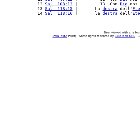
12 
Sal  108:13
 |         13 ~Con 
Dio
 noi 
13 
Sal  118:15
 |       La 
destra
 dell'
Ete
14 
Sal  118:16
 |       la 
destra
 dell'
Ete
Best viewed with any br
IntraText®
(V89) - Some rights reserved by
EuloTech SRL
- 1