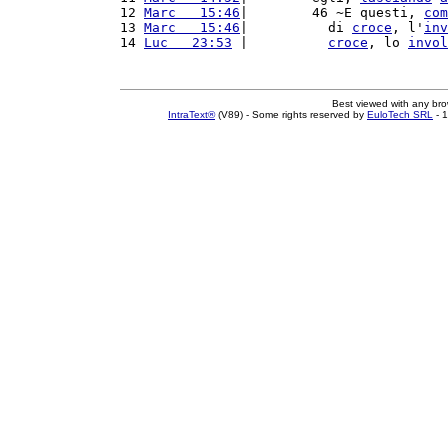
12 
Marc   15:46
|        46 ~E questi, 
com
13 
Marc   15:46
|          di 
croce
, l'
inv
14 
Luc   23:53
 |          
croce
, lo 
invol
Best viewed with any br
IntraText®
(V89) - Some rights reserved by
EuloTech SRL
- 1