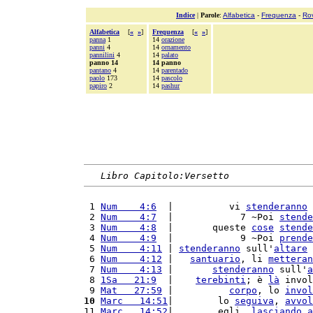
Indice
|
Parole
:
Alfabetica
-
Frequenza
-
Ro
Alfabetica
[
«
»
]
Frequenza
[
«
»
]
panna
1
14
orazione
panni
4
14
ornamento
pannilini
4
14
palato
panno 14
14 panno
pantano
4
14
parentado
paolo
173
14
pascolo
papiro
2
14
pashur
Libro Capitolo:Versetto
 1 
Num    4:6
  |          vi 
stenderanno
 
 2 
Num    4:7
  |            7 ~Poi 
stende
 3 
Num    4:8
  |       queste 
cose
stende
 4 
Num    4:9
  |            9 ~Poi 
prende
 5 
Num    4:11
 | 
stenderanno
 sull'
altare
 
 6 
Num    4:12
 |   
santuario
, li 
metteran
 7 
Num    4:13
 |       
stenderanno
 sull'
a
 8 
1Sa   21:9
  |    
terebinti
; è 
là
 invol
 9 
Mat   27:59
 |          
corpo
, lo 
invol
10
Marc   14:51
|        lo 
seguiva
, 
avvol
11 
Marc   14:52
|        egli, 
lasciando
a