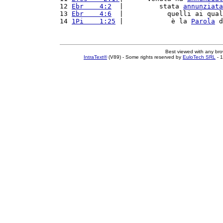
12 
Ebr    4:2
  |         stata 
annunziata
13 
Ebr    4:6
  |           quelli ai qual
14 
1Pi    1:25
 |            è la 
Parola
 d
Best viewed with any br
IntraText®
(V89) - Some rights reserved by
EuloTech SRL
- 1