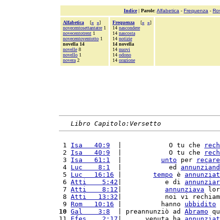
Indice
|
Parole
:
Alfabetica
-
Frequenza
-
Ro
Alfabetica
[
«
»
]
Frequenza
[
«
»
]
novecentosettantatre
1
14
nascondere
novecentotrent
1
14
nascosta
novecentoventotto
1
14
notizie
novella 14
14 novella
novelle
8
14
nuovi
novello
1
14
odono
novera
2
14
orazione
Libro Capitolo:Versetto
 1 
Isa   40:9
  |            O tu che 
rech
 2 
Isa   40:9
  |            O tu che 
rech
 3 
Isa   61:1
  |          
unto
 per 
recare
 4 
Luc    8:1
  |            ed 
annunziand
 5 
Luc   16:16
 |        
tempo
 è 
annunziat
 6 
Atti    5:42
|           e di 
annunziar
 7 
Atti    8:12
|           
annunziava
 lor
 8 
Atti   13:32
|           noi vi rechiam
 9 
Rom   10:16
 |          hanno 
ubbidito
 
10
Gal    3:8
  | preannunziò ad 
Abramo
 qu
11 
Efes    2:17
|      venuta ha 
annunziat