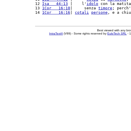
12 
Isa   44:13
 |    l'
idolo
 con la matita
13 
1Cor   16:10
|     senza 
timore
; perch'
14 
1Cor   16:16
| 
cotali
persone
, e a chiu
Best viewed with any br
IntraText®
(V89) - Some rights reserved by
EuloTech SRL
- 1