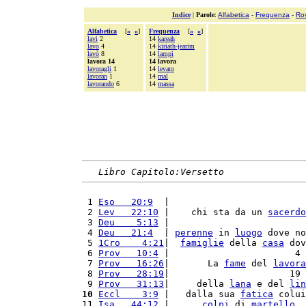
Indice
|
Parole
:
Alfabetica
-
Frequenza
-
Ro
Alfabetica
[
«
»
]
Frequenza
[
«
»
]
lavi
2
14
kareah
lavo
4
14
kiriath-jearim
lavò
8
14
lampi
lavora 14
14 lavora
lavoragli
1
14
levato
lavoran
1
14
mal
lavorando
6
14
massa
Libro Capitolo:Versetto
 1 
Eso   20:9
  |                         
 2 
Lev   22:10
 |    chi sta da un 
sacerdo
 3 
Deu    5:13
 |                         
 4 
Deu   21:4
  | 
perenne
 in 
luogo
 dove no
 5 
1Cro    4:21
|  
famiglie
 della 
casa
 dov
 6 
Prov   10:4
 |                       4 
 7 
Prov   16:26
|       La 
fame
 del 
lavora
 8 
Prov   28:19
|                      19 
 9 
Prov   31:13
|     della 
lana
 e del 
lin
10
Eccl    3:9
 |   dalla sua 
fatica
 colui
11 
Isa   44:12
 |      
colpi
 di 
martello
, 