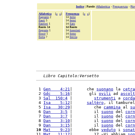
Indice
|
Parole
:
Alfabetica
-
Frequenza
-
Ro
Alfabetica
[
«
»
]
Frequenza
[
«
»
]
flagrante
2
14
ferite
flauti
5
14
fermi
flautisti
1
14
fiato
flauto 14
14 flauto
flegonte
1
14
forestieri
flosce
1
14
forno
flotta
7
14
freccia
Libro Capitolo:Versetto
 1 
Gen    4:21
|      che 
suonano
 la 
cetra
 2 
Gdc    5:16
|       gli 
ovili
 ad 
ascolt
 3 
Sal  150:4
 |         
strumenti
 a 
corda
 4 
Isa    5:12
|      
saltèro
, il tamburel
 5 
Isa   30:29
|         che 
cammina
 al 
su
 6 
Dan    3:5
 |         il 
suono
 del 
corn
 7 
Dan    3:7
 |         il 
suono
 del 
corn
 8 
Dan    3:10
|         il 
suono
 del 
corn
 9 
Dan    3:15
|         il 
suono
 del 
corn
10
Mat    9:23
|       ebbe 
veduto
 i 
sonat
11 
Mat   11:17
|         17 ~Vi abbiam 
son