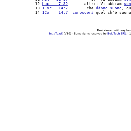
12 
Luc    7:32
|      altri: Vi abbiam 
son
13 
1Cor   14:7
|       che 
dànno
suono
, qu
14 
1Cor   14:7
| 
conoscerà
 quel ch'è suona
Best viewed with any br
IntraText®
(V89) - Some rights reserved by
EuloTech SRL
- 1