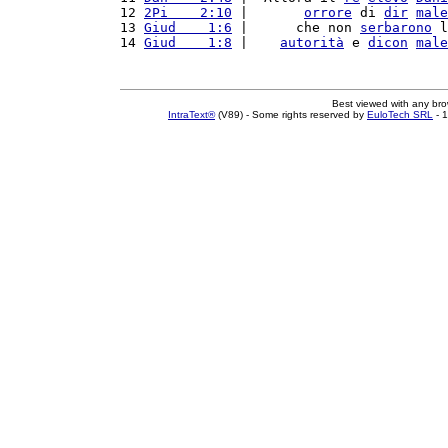
12 
2Pi    2:10
 |       
orrore
 di 
dir
male
13 
Giud    1:6
 |      che non 
serbarono
 l
14 
Giud    1:8
 |    
autorità
 e 
dicon
male
Best viewed with any br
IntraText®
(V89) - Some rights reserved by
EuloTech SRL
- 1