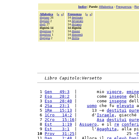
Indice
|
Parole
:
Alfabetica
-
Frequenza
-
Ro
Alfabetica
[
«
»
]
Frequenza
[
«
»
]
digiuno
26
14
destinato
digiunò
2
14
devastato
digli
27
14
diciamo
dignità 14
14 dignità
dignitose
1
14
dimmi
dignitosi
1
14
dimorerà
digrigna
2
14
diritta
Libro Capitolo:Versetto
 1 
Gen   49:3
  |        mio 
vigore
, 
emine
 2 
Eso   28:2
  |        come 
insegne
 dell
 3 
Eso   28:40
 |        come 
insegne
 dell
 4 
2Sa   23:1
  |    
uomo
 che fu 
elevato
 a
 5 
1Re   15:13
 |      13 ~e 
destituì
pure
 6 
1Cro   14:2
 |      d'
Israele
, giacché 
 7 
2Cro   15:16
|        
Asa
destituì
pure
 8 
Est    1:19
 | 
Assuero
, e il 
re
conferi
 9 
Est    3:1
  |      l'
Agaghita
, alla pi
10
Prov   31:25
|                    25 ~
F
11 
Dan    2:48
 |  Allora il 
re
elevò
Dani