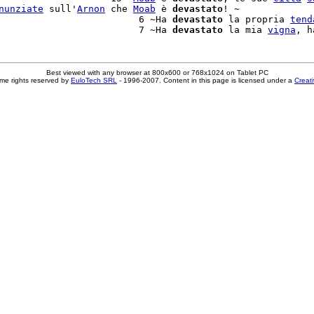
nunziate
 sull'
Arnon
 che 
Moab
 è 
devastato
! ~

                         6 ~Ha 
devastato
 la propria 
tend
                         7 ~Ha 
devastato
 la mia 
vigna
, h
Best viewed with any browser at 800x600 or 768x1024 on Tablet PC
me rights reserved by
EuloTech SRL
- 1996-2007. Content in this page is licensed under a
Creat