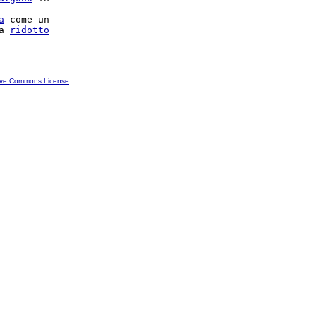
a
 come un

a 
ridotto
ive Commons License