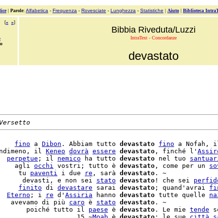
ice
|
Parole
:
Alfabetica
-
Frequenza
-
Rovesciate
-
Lunghezza
-
Statistiche
|
Aiuto
|
Biblioteca Intra
[
«
»
]
Bibbia Riveduta/Luzzi
IntraText - Concordanze
o
to
devastato
Versetto
    
fino
 a 
Dibon
. Abbiam tutto 
devastato
fino
 a Nofah, i
ndimeno, il 
Keneo
dovrà
essere
devastato
, finché l'
Assir
  
perpetue
; il 
nemico
 ha tutto 
devastato
 nel tuo 
santuar
    agli 
occhi
 vostri; tutto è 
devastato
, come per un 
so
     tu 
paventi
 i due 
re
, sarà 
devastato
. ~

      devasti, e non sei 
stato
devastato
! che sei 
perfid
     
finito
 di 
devastare
 sarai 
devastato
; quand'avrai 
fi
  
Eterno
; i 
re
 d'
Assiria
 hanno 
devastato
 tutte quelle 
na
   avevamo di più 
caro
 è 
stato
devastato
       poiché tutto il 
paese
 è 
devastato
. Le mie 
tende
 s
                    15 ~
Moab
 è 
devastato
; le sue 
città
s