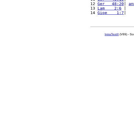
12 
Ger   48:20
| 
an
13 
Lam    2:6
 |   
14 
Gioe    1:7
|   
IntraText®
(V89) - So