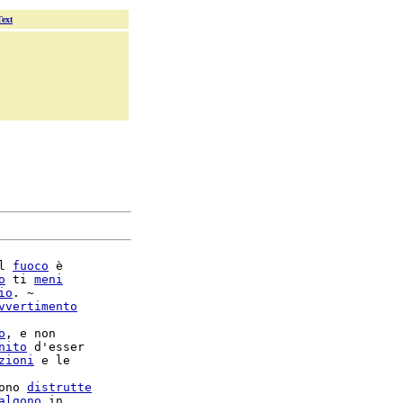
Text
l 
fuoco
 è

o
 ti 
meni
io
. ~

vvertimento
o
, e non

nito
 d'esser

zioni
 e le

ono 
distrutte
algono
 in
