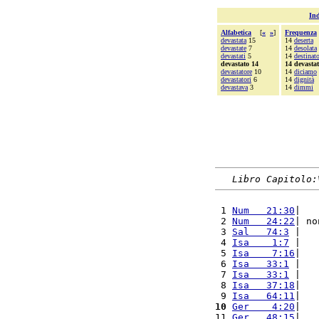
Ind
Alfabetica
[
«
»
]
Frequenza
devastata
15
14
deserta
devastate
7
14
desolata
devastati
5
14
destinat
devastato 14
14 devasta
devastatore
10
14
diciamo
devastatori
6
14
dignità
devastava
3
14
dimmi
Libro Capitolo:
 1 
Num   21:30
|   
 2 
Num   24:22
| no
 3 
Sal   74:3
 |   
 4 
Isa    1:7
 |   
 5 
Isa    7:16
|   
 6 
Isa   33:1
 |   
 7 
Isa   33:1
 |   
 8 
Isa   37:18
|   
 9 
Isa   64:11
|   
10
Ger    4:20
|   
11 
Ger   48:15
|   